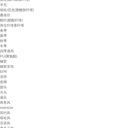
羊毛
锦纶/尼龙(聚酰胺纤维)
桑蚕丝
醋纤(醋酯纤维)
再生纤维素纤维
春季
夏季
秋季
冬季
四季通用
PU(聚氨酯)
橡胶
橡胶发泡
EPR
系带
套脚
圆头
尖头
扁头
商务风
oversize
简约风
嘻哈风
百搭风