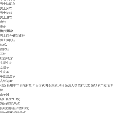
男士防晒衣
男士风衣
男士棉服
男士卫衣
唐装
更多
流行男鞋:
男士商务/正装皮鞋
男士休闲鞋
款式:
德比鞋
其他
鞋面材质:
头层牛皮
合成革
牛皮革
牛剖层皮革
高级选项:
材质
适用季节
鞋底材质
闭合方式
鞋头款式
风格
适用人群
流行元素
领型
衣门襟
面
棉
山羊绒
粘纤(粘胶纤维)
涤纶(聚酯纤维)
氨纶(聚氨酯弹性纤维)
腈纶(聚丙烯腈纤维)