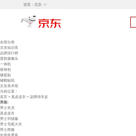
◇
送至：
北京
全部分类
京东知识库
品牌排行榜
普联摄像头
一体机
收纳包
键盘贴
键帽贴纸
京东美术馆
当前位置：
首页
>
真皮皮衣
> 柒牌绵羊皮
男装:
男士夹克
真皮皮衣
男士羽绒服
男士毛呢大衣
男士西服
中老年男装