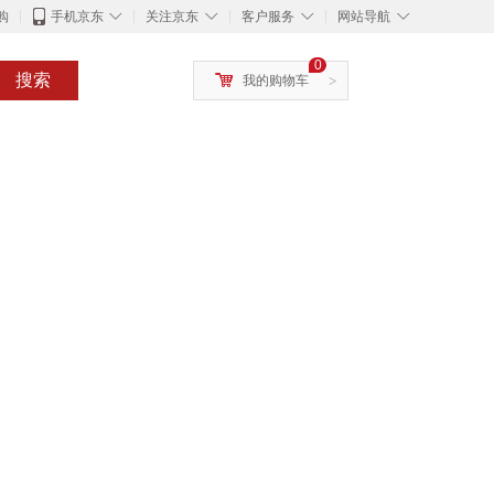
◇
◇
◇
◇
购
手机京东
关注京东
客户服务
网站导航
0
搜索
我的购物车
>