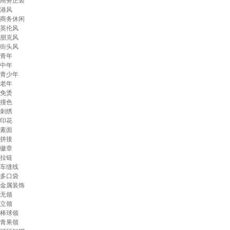
商务正装
港风
商务休闲
英伦风
朋克风
街头风
青年
中年
青少年
老年
免烫
撞色
刺绣
印花
素面
拼接
徽章
拉链
车缝线
多口袋
金属装饰
无领
立领
棒球领
青果领