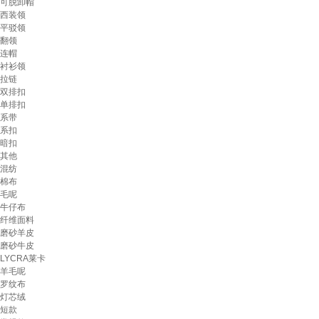
可脱卸帽
西装领
平驳领
翻领
连帽
衬衫领
拉链
双排扣
单排扣
系带
系扣
暗扣
其他
混纺
棉布
毛呢
牛仔布
纤维面料
磨砂羊皮
磨砂牛皮
LYCRA莱卡
羊毛呢
罗纹布
灯芯绒
短款