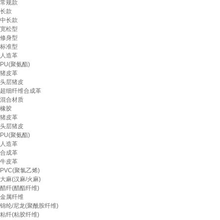
常规款
长款
中长款
宽松型
修身型
标准型
人造革
PU(聚氨酯)
猪皮革
头层猪皮
超细纤维合成革
混合材质
橡胶
猪皮革
头层猪皮
PU(聚氨酯)
人造革
合成革
牛皮革
PVC(聚氯乙烯)
大麻(汉麻/火麻)
醋纤(醋酯纤维)
金属纤维
锦纶/尼龙(聚酰胺纤维)
粘纤(粘胶纤维)