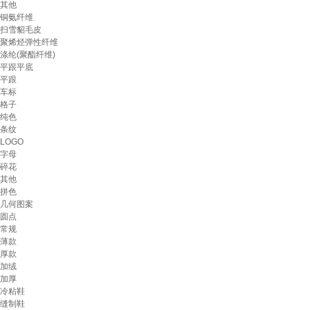
其他
铜氨纤维
扫雪貂毛皮
聚烯烃弹性纤维
涤纶(聚酯纤维)
平跟平底
平跟
车标
格子
纯色
条纹
LOGO
字母
碎花
其他
拼色
几何图案
圆点
常规
薄款
厚款
加绒
加厚
冷粘鞋
缝制鞋