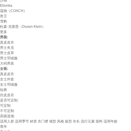
沙驰
Ebonka
蔻驰（COACH）
兽王
雪豹
杜森·克莱恩（Dusen Klein）
更多
男装:
真皮皮衣
男士夹克
男士皮草
男士羽绒服
大码男装
女装:
真皮皮衣
女士外套
女士羽绒服
短裤
仿皮皮衣
是否可定制:
可定制
不可定制
高级选项:
适用人群
适用季节
材质
衣门襟
领型
风格
版型
衣长
流行元素
面料
适用年龄
青年