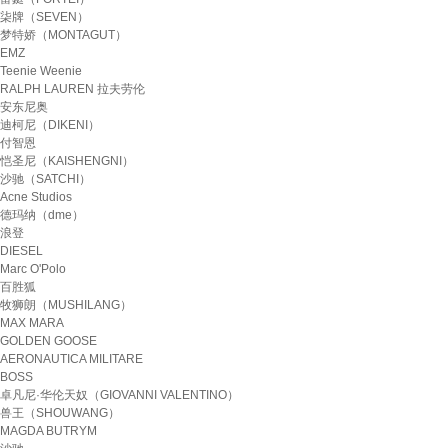
柒牌（SEVEN）
梦特娇（MONTAGUT）
EMZ
Teenie Weenie
RALPH LAUREN 拉夫劳伦
安东尼奥
迪柯尼（DIKENI）
付智恩
恺圣尼（KAISHENGNI）
沙驰（SATCHI）
Acne Studios
德玛纳（dme）
浪登
DIESEL
Marc O'Polo
百胜狐
牧狮朗（MUSHILANG）
MAX MARA
GOLDEN GOOSE
AERONAUTICA MILITARE
BOSS
卓凡尼·华伦天奴（GIOVANNI VALENTINO）
兽王（SHOUWANG）
MAGDA BUTRYM