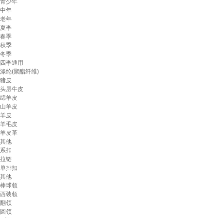
青少年
中年
老年
夏季
春季
秋季
冬季
四季通用
涤纶(聚酯纤维)
猪皮
头层牛皮
绵羊皮
山羊皮
羊皮
羊毛皮
羊皮革
其他
系扣
拉链
单排扣
其他
棒球领
西装领
翻领
圆领