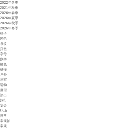
2022年冬季
2021年秋季
2026年春季
2026年夏季
2026年秋季
2026年冬季
格子
纯色
条纹
拼色
字母
数字
撞色
拼接
户外
居家
运动
度假
演出
旅行
宴会
职场
日常
常规袖
常规