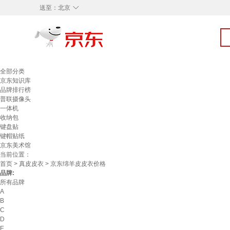
◇
送至：
北京
全部分类
京东知识库
品牌排行榜
普联摄像头
一体机
收纳包
键盘贴
键帽贴纸
京东美术馆
当前位置：
首页
>
真皮皮衣
> 京东绵羊皮皮衣价格
品牌:
所有品牌
A
B
C
D
E