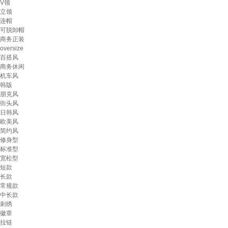
V领
立领
连帽
可脱卸帽
商务正装
oversize
百搭风
商务休闲
机车风
韩版
朋克风
街头风
日韩风
欧美风
简约风
修身型
标准型
宽松型
短款
长款
常规款
中长款
刺绣
徽章
拉链