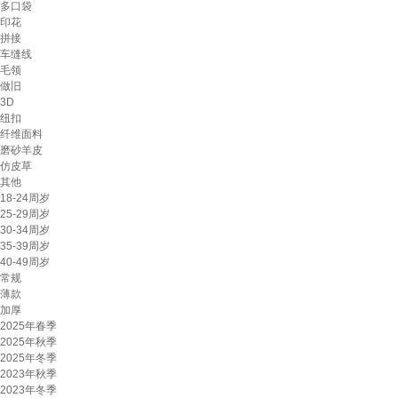
多口袋
印花
拼接
车缝线
毛领
做旧
3D
纽扣
纤维面料
磨砂羊皮
仿皮草
其他
18-24周岁
25-29周岁
30-34周岁
35-39周岁
40-49周岁
常规
薄款
加厚
2025年春季
2025年秋季
2025年冬季
2023年秋季
2023年冬季