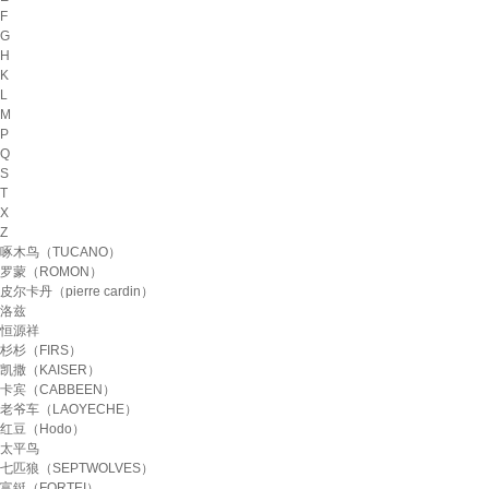
F
G
H
K
L
M
P
Q
S
T
X
Z
啄木鸟（TUCANO）
罗蒙（ROMON）
皮尔卡丹（pierre cardin）
洛兹
恒源祥
杉杉（FIRS）
凯撒（KAISER）
卡宾（CABBEEN）
老爷车（LAOYECHE）
红豆（Hodo）
太平鸟
七匹狼（SEPTWOLVES）
富鋌（FORTEI）