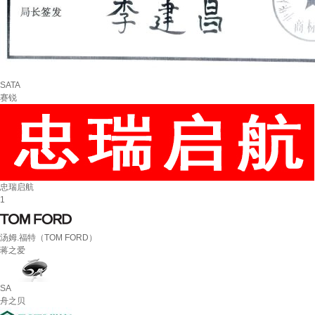
SATA
赛锐
忠瑞启航
1
汤姆.福特（TOM FORD）
蒋之爱
SA
舟之贝