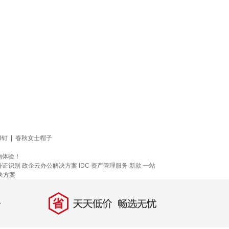
铆钉
|
春秋女士帽子
物体验！
份证识别
政企云办公解决方案
IDC 资产管理服务
新款
一站
决方案
省
天天低价，畅选无忧