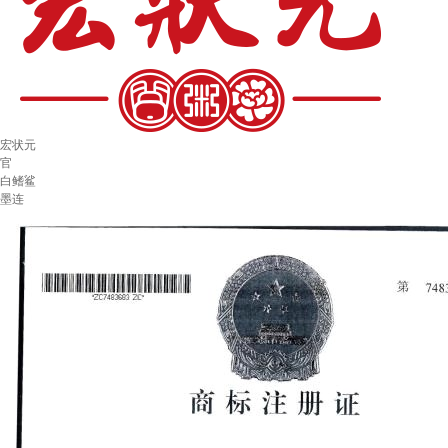
宏状元
官
白鳍鲨
墨连