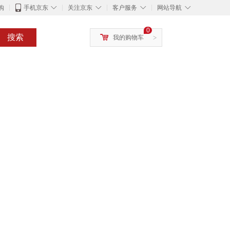
◇
◇
◇
◇
购
手机京东
关注京东
客户服务
网站导航
0
搜索
我的购物车
>