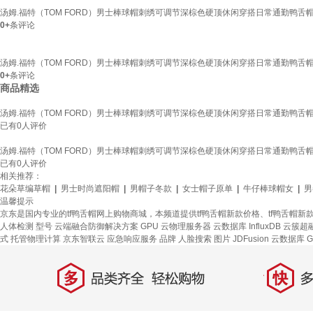
汤姆.福特（TOM FORD）男士棒球帽刺绣可调节深棕色硬顶休闲穿搭日常通勤鸭舌帽TF
0+
条评论
汤姆.福特（TOM FORD）男士棒球帽刺绣可调节深棕色硬顶休闲穿搭日常通勤鸭舌帽TF
0+
条评论
商品精选
汤姆.福特（TOM FORD）男士棒球帽刺绣可调节深棕色硬顶休闲穿搭日常通勤鸭舌帽TF
已有
0
人评价
汤姆.福特（TOM FORD）男士棒球帽刺绣可调节深棕色硬顶休闲穿搭日常通勤鸭舌帽TF
已有
0
人评价
相关推荐：
花朵草编草帽
|
男士时尚遮阳帽
|
男帽子冬款
|
女士帽子原单
|
牛仔棒球帽女
|
男
温馨提示
京东是国内专业的tf鸭舌帽网上购物商城，本频道提供tf鸭舌帽新款价格、tf鸭舌帽
人体检测
型号
云端融合防御解决方案
GPU 云物理服务器
云数据库 InfluxDB
云簇超
式
托管物理计算
京东智联云
应急响应服务
品牌
人脸搜索
图片
JDFusion
云数据库 Gr
多
快
品类齐全，轻松购物
多仓