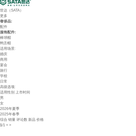
世达（SATA）
更多
奢侈品:
配件
服饰配件:
棒球帽
鸭舌帽
适用场景:
婚庆
商用
宴会
旅行
学校
日常
高级选项:
适用性别
上市时间
男
女
2026年夏季
2025年春季
综合
销量
评论数
新品
价格
1
/
1
<
>