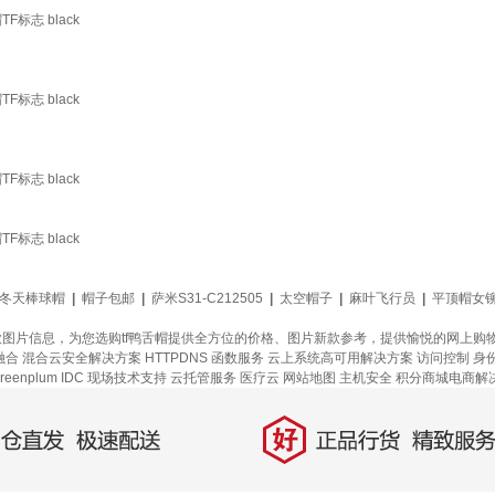
标志 black
标志 black
标志 black
标志 black
冬天棒球帽
|
帽子包邮
|
萨米S31-C212505
|
太空帽子
|
麻叶飞行员
|
平顶帽女
新款图片信息，为您选购tf鸭舌帽提供全方位的价格、图片新款参考，提供愉悦的网上购
融合
混合云安全解决方案
HTTPDNS
函数服务
云上系统高可用解决方案
访问控制
身
eenplum
IDC 现场技术支持
云托管服务
医疗云
网站地图
主机安全
积分商城电商解
好
直发，极速配送
正品行货，精致服务