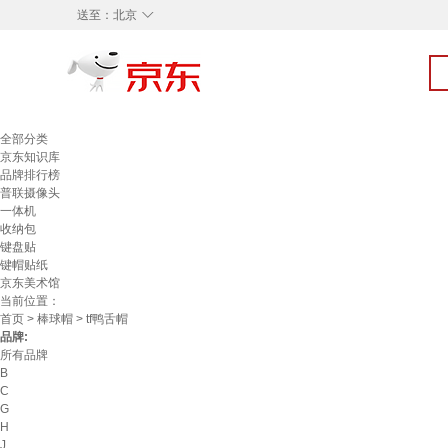
◇
送至：
北京
全部分类
京东知识库
品牌排行榜
普联摄像头
一体机
收纳包
键盘贴
键帽贴纸
京东美术馆
当前位置：
首页
>
棒球帽
> tf鸭舌帽
品牌:
所有品牌
B
C
G
H
J