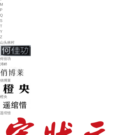
M
P
Q
S
T
Y
Z
山头林村
何佳功
溥畔
俏博莱
橙央
遥绾惜