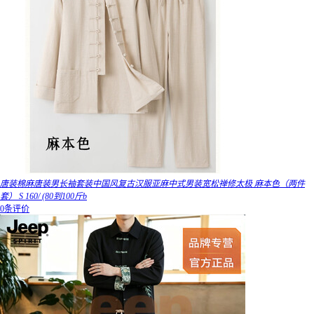
唐装棉麻唐装男长袖套装中国风复古汉服亚麻中式男装宽松禅修太极 麻本色（两件
套） S 160/ (80到100斤b
0条评价