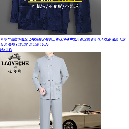
老爷车高档桑蚕丝长袖唐装套装男士春秋薄款中国风真丝绸爷爷老人衣服 深蓝大龙-
套装 长袖 S 165/38 建议90-110斤
0条评价