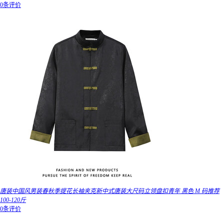
0条评价
唐装中国风男装春秋季提花长袖夹克新中式唐装大尺码立领盘扣青年 黑色 M 码推荐
100-120斤
0条评价