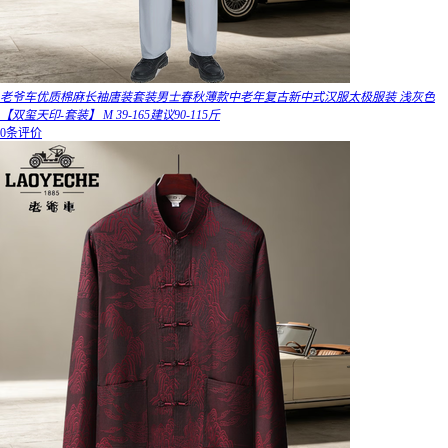
老爷车优质棉麻长袖唐装套装男士春秋薄款中老年复古新中式汉服太极服装 浅灰色
【双玺天印-套装】 M 39-165建议90-115斤
0条评价