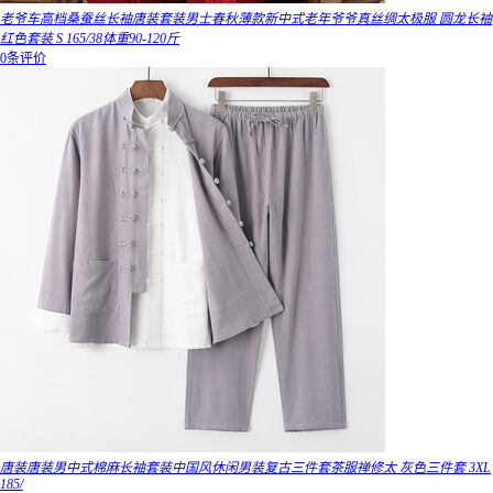
老爷车高档桑蚕丝长袖唐装套装男士春秋薄款新中式老年爷爷真丝绸太极服 圆龙长袖
红色套装 S 165/38体重90-120斤
0条评价
唐装唐装男中式棉麻长袖套装中国风休闲男装复古三件套茶服禅修太 灰色三件套 3XL
185/