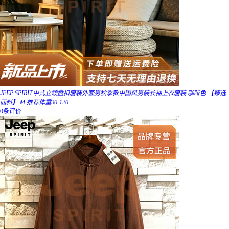
JEEP SPIRIT中式立领盘扣唐装外套男秋季款中国风男装长袖上衣唐装 咖啡色 【臻选
面料】 M 推荐体重90-120
0条评价