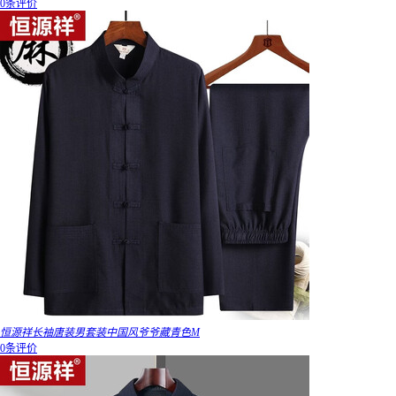
0条评价
恒源祥长袖唐装男套装中国风爷爷藏青色M
0条评价