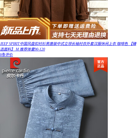
JEEP SPIRIT中国风盘扣衬衫男唐装中式立领长袖衬衣外套汉服休闲上衣 咖啡色 【臻
选面料】 M 推荐体重90-120
0条评价