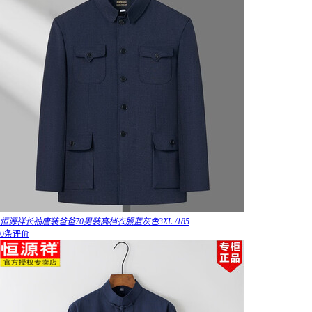
恒源祥长袖唐装爸爸70男装高档衣服蓝灰色3XL /185
0条评价