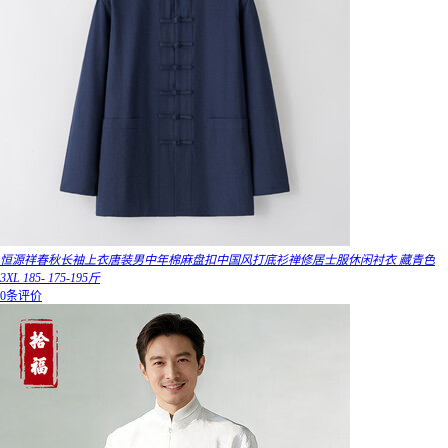
恒源祥春秋长袖上衣唐装男中年棉麻盘扣中国风打底衫禅修居士服休闲衬衣 藏青色
3XL 185- 175-195斤
0条评价