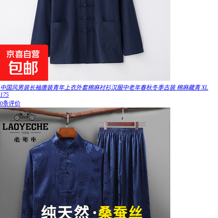
中国风男装长袖唐装青年上衣外套棉麻衬衫汉服中老年春秋冬季古装 棉麻藏青 XL
175
0条评价