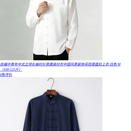
拾福中青年中式立领长袖衬衫男唐装衬衣中国风男装休闲百搭盘扣上衣 白色 M
（100-125斤）
0条评价