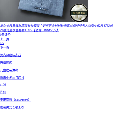
皮尔卡丹桑蚕丝唐装长袖套装中老年男士爸爸秋季真丝绸爷爷老人衣服中国风 1782长
衣袖浅蓝本色套装 L 175【适合130到150斤】
0条评价
上一页
1/5
下一页
复古风唐装杰菈
唐僧袈裟
儿童唐装演出
插肩中老年打底衫
a106
许仙
奥廉穆斯（aolianmusi）
唐装男式长袖上衣