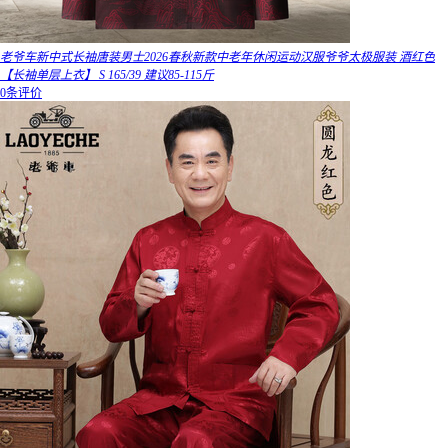
老爷车新中式长袖唐装男士2026春秋新款中老年休闲运动汉服爷爷太极服装 酒红色
【长袖单层上衣】 S 165/39 建议85-115斤
0条评价