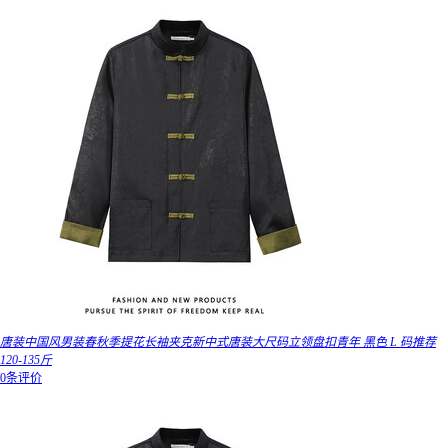
唐装中国风男装春秋季提花长袖夹克新中式唐装大尺码立领盘扣青年 黑色 L 码推荐
120-135斤
0条评价