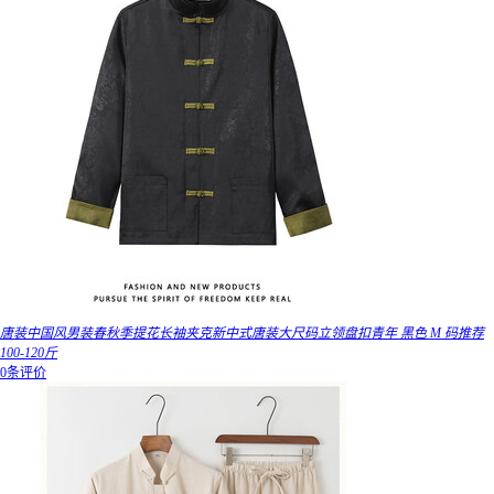
唐装中国风男装春秋季提花长袖夹克新中式唐装大尺码立领盘扣青年 黑色 M 码推荐
100-120斤
0条评价