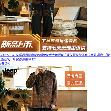
JEEP SPIRIT中国风男装套装刺绣唐装男士休闲复古风汉服长袖外套古装男 黑色 【臻
选面料】 M 推荐体重90-120
0条评价