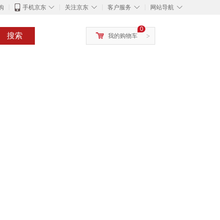
◇
◇
◇
◇
购
手机京东
关注京东
客户服务
网站导航
0
搜索
我的购物车
>