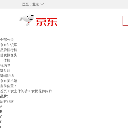
◇
送至：
北京
全部分类
京东知识库
品牌排行榜
普联摄像头
一体机
收纳包
键盘贴
键帽贴纸
京东美术馆
当前位置：
首页
>
女士休闲裤
> 女提花休闲裤
品牌:
所有品牌
A
B
C
D
E