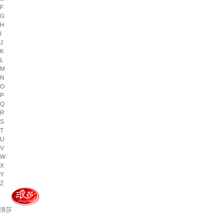
F
G
H
I
J
K
L
M
N
O
P
Q
R
S
T
U
V
W
X
Y
Z
浪莎