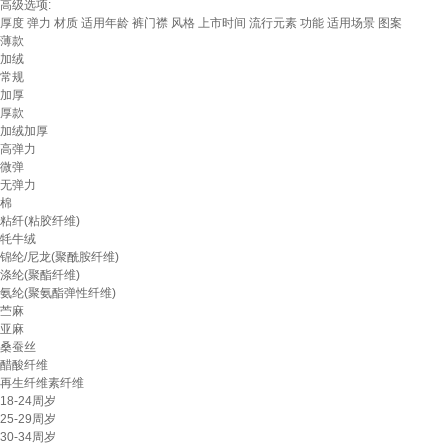
高级选项:
厚度
弹力
材质
适用年龄
裤门襟
风格
上市时间
流行元素
功能
适用场景
图案
薄款
加绒
常规
加厚
厚款
加绒加厚
高弹力
微弹
无弹力
棉
粘纤(粘胶纤维)
牦牛绒
锦纶/尼龙(聚酰胺纤维)
涤纶(聚酯纤维)
氨纶(聚氨酯弹性纤维)
苎麻
亚麻
桑蚕丝
醋酸纤维
再生纤维素纤维
18-24周岁
25-29周岁
30-34周岁