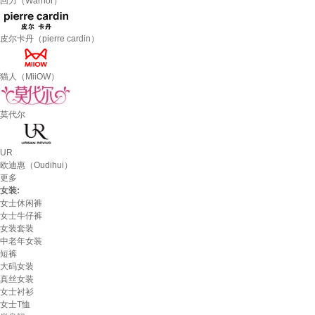
回力（Warrior）
皮尔卡丹（pierre cardin）
猫人（MiiOW）
莫代尔
UR
欧迪惠（Oudihui）
更多
女装:
女士休闲裤
女士牛仔裤
女装套装
中老年女装
短裤
大码女装
真丝女装
女士衬衫
女士T恤