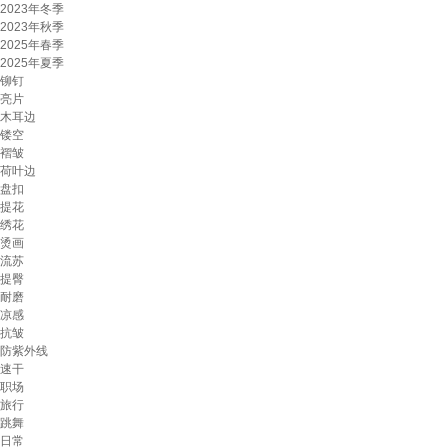
2023年冬季
2023年秋季
2025年春季
2025年夏季
铆钉
亮片
木耳边
镂空
褶皱
荷叶边
盘扣
提花
绣花
烫画
流苏
提臀
耐磨
凉感
抗皱
防紫外线
速干
职场
旅行
跳舞
日常