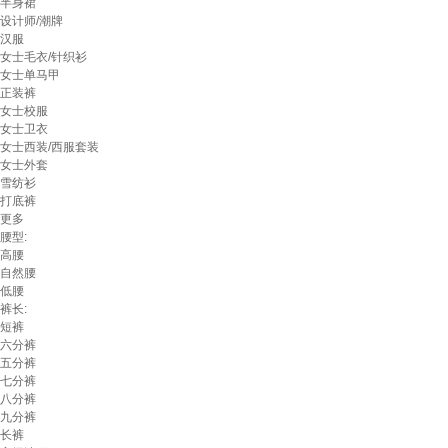
半身裙
设计师/潮牌
汉服
女士毛衣/针织衫
女士单马甲
正装裤
女士校服
女士卫衣
女士西装/西服套装
女士外套
雪纺衫
打底裤
更多
腰型:
高腰
自然腰
低腰
裤长:
短裤
六分裤
五分裤
七分裤
八分裤
九分裤
长裤