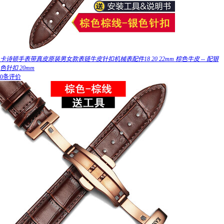
卡诗顿手表带真皮原装男女款表链牛皮针扣机械表配件18 20 22mm 棕色牛皮 -- 配银
色针扣 20mm
0条评价