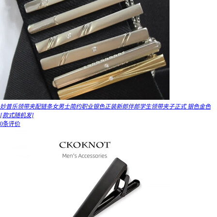
妙普乐领带夹配链条女男士简约职业银色正装新郎伴郎学生领带夹子正式 银色金色
[款式随机发]
0条评价