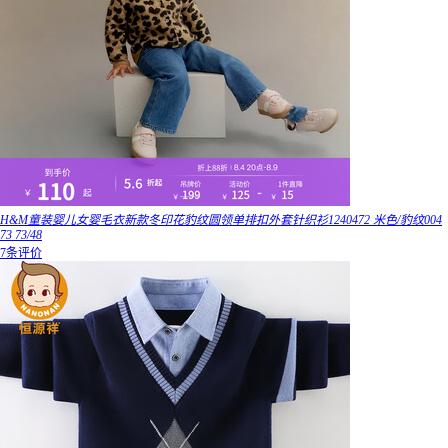
H&M童装婴儿女婴毛衣新款冬印花豹纹圆领单排扣外套针织衫1240472 米色/豹纹004
73 73/48
7条评价