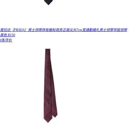
普拉达（PRADA）男士领带饰有徽标商务正装尖头7cm宽通勤婚礼男士领带窄版领带
黑色 R150
0条评价