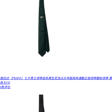
普拉达（PRADA）七夕男士领带自系再生尼龙尖头窄版商务通勤正装领带徽标领带 黑
色 R150
0条评价