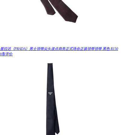
普拉达（PRADA）男士领带尖头波点商务正式场合正装领带领带 黑色 R150
0条评价