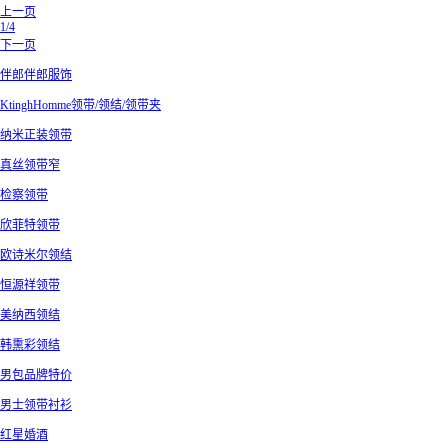
上一页
1/4
下一页
伴郎伴郎服饰
KtinghHomme领带/领结/领带夹
纳米正装领带
真丝领带窄
检察领带
欣菲特领带
欧诗米尔领结
恒源祥领带
美纳西领结
韩熏彩领结
男包品牌特价
男士领带衬衫
红星婚酒