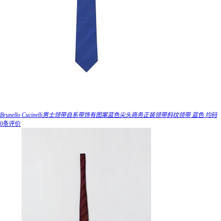
Brunello Cucinelli男士领带自系带饰有图案蓝色尖头商务正装领带斜纹领带 蓝色 均码
0条评价