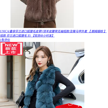
UNICA/叠穿芬兰进口狐狸毛皮草V领羊皮腰带无袖短款/及臀马甲外套 【 朗姆烟棕 】
短款 芬兰进口狐狸毛 XS 【现货48小时发】
1条评价