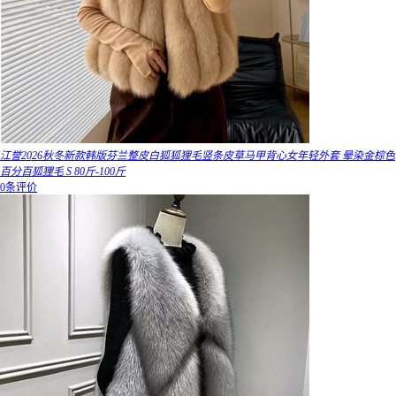
江誉2026秋冬新款韩版芬兰整皮白狐狐狸毛竖条皮草马甲背心女年轻外套 晕染金棕色
百分百狐狸毛 S 80斤-100斤
0条评价