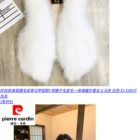
时尚修身狐狸毛皮草马甲短款V领貉子毛皮毛一体保暖外套女士马夹 白色 XS XS80斤
左右
1条评价