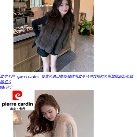
皮尔卡丹（pierre cardin）复古风进口整皮狐狸毛皮草马甲女短款竖条显瘦2025新款
咖 色 S
0条评价