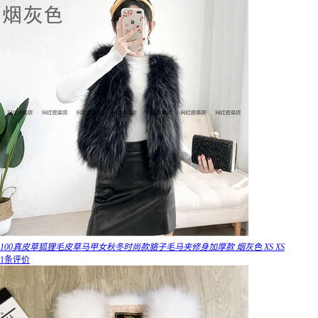
100真皮草狐狸毛皮草马甲女秋冬时尚款貉子毛马夹修身加厚款 烟灰色 XS XS
1条评价