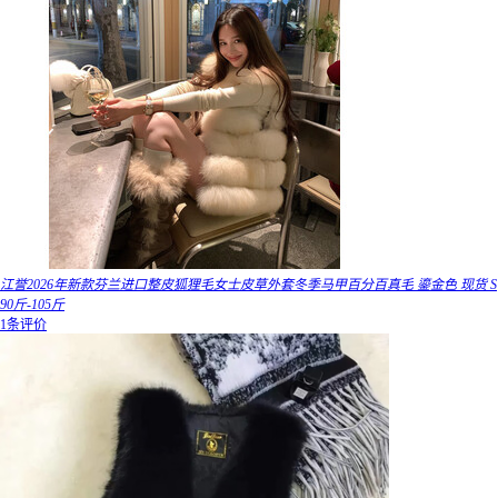
江誉2026年新款芬兰进口整皮狐狸毛女士皮草外套冬季马甲百分百真毛 鎏金色 现货 S
90斤-105斤
1条评价