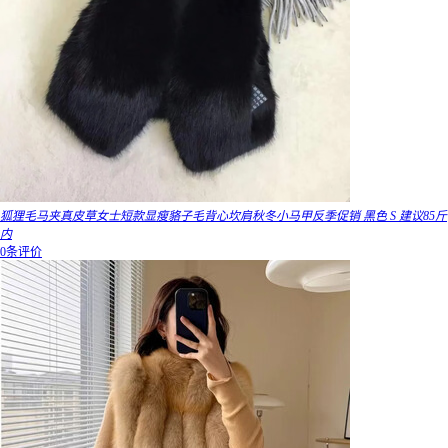
狐狸毛马夹真皮草女士短款显瘦貉子毛背心坎肩秋冬小马甲反季促销 黑色 S 建议85斤
内
0条评价