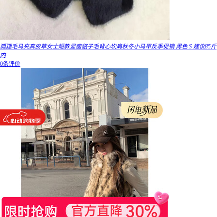
狐狸毛马夹真皮草女士短款显瘦貉子毛背心坎肩秋冬小马甲反季促销 黑色 S 建议85斤
内
0条评价