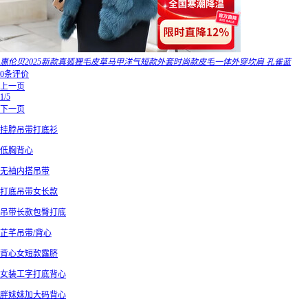
惠伦贝2025新款真狐狸毛皮草马甲洋气短款外套时尚款皮毛一体外穿坎肩 孔雀蓝
0条评价
上一页
1/5
下一页
挂脖吊带打底衫
低胸背心
无袖内搭吊带
打底吊带女长款
吊带长款包臀打底
芷芊吊带/背心
背心女短款露脐
女装工字打底背心
胖妹妹加大码背心