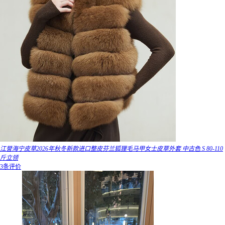
江誉海宁皮草2026年秋冬新款进口整皮芬兰狐狸毛马甲女士皮草外套 中古色 S 80-110
斤立领
3条评价