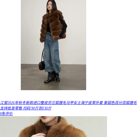
江誉2026年秋冬新款进口整皮芬兰狐狸毛马甲女士海宁皮草外套 紫貂色百分百狐狸毛
支持批发零售 均码 90斤到130斤
0条评价