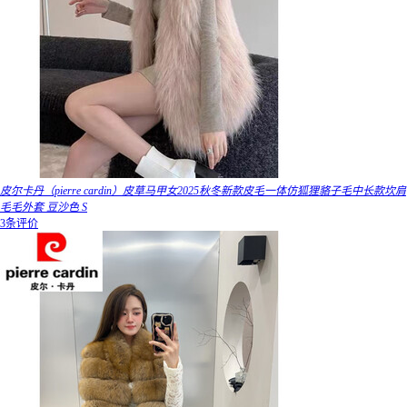
皮尔卡丹（pierre cardin）皮草马甲女2025秋冬新款皮毛一体仿狐狸貉子毛中长款坎肩
毛毛外套 豆沙色 S
3条评价