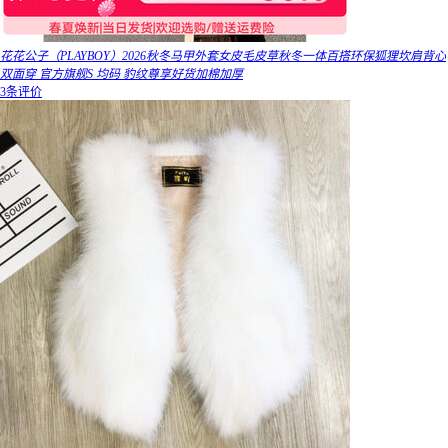
花花公子（PLAYBOY）2026秋冬马甲外套女皮毛皮草秋冬一体百搭环保狐狸坎肩背心
双面穿 官方旗舰S 均码 豹纹尊享好货加棉加厚
3条评价