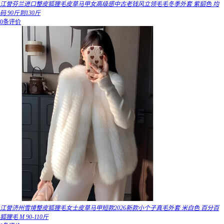
江誉芬兰进口整皮狐狸毛皮草马甲女高级感中古老钱风立领毛毛冬季外套 紫貂色 均
码 90斤到130斤
0条评价
江誉济州雪境整皮狐狸毛女士皮草马甲短款2026新款小个子真毛外套 米白色 百分百
狐狸毛 M 90-110斤