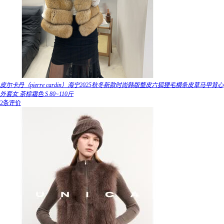
皮尔卡丹（pierre cardin）海宁2025秋冬新款时尚韩版整皮六狐狸毛横条皮草马甲背心
外套女 茶棕霜色 S 80~110斤
2条评价