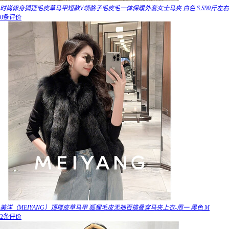
时尚修身狐狸毛皮草马甲短款V领貉子毛皮毛一体保暖外套女士马夹 白色 S S90斤左右
0条评价
美洋（MEIYANG）顶楼皮草马甲 狐狸毛皮无袖百搭叠穿马夹上衣-周一 黑色 M
2条评价