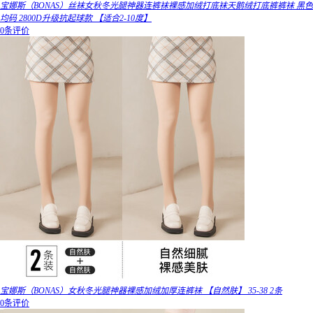
宝娜斯（BONAS）丝袜女秋冬光腿神器连裤袜裸感加绒打底袜天鹅绒打底裤裤袜 黑色
均码 2800D升级抗起球款 【适合2-10度】
0条评价
宝娜斯（BONAS）女秋冬光腿神器裸感加绒加厚连裤袜 【自然肤】 35-38 2条
0条评价