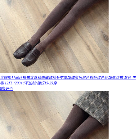
宝娜斯打底连裤袜女春秋季薄款秋冬中厚加绒灰色黑色棉条纹外穿加厚丝袜 灰色 中
咖 12XL (200) d不加绒(建议15-25穿
0条评价