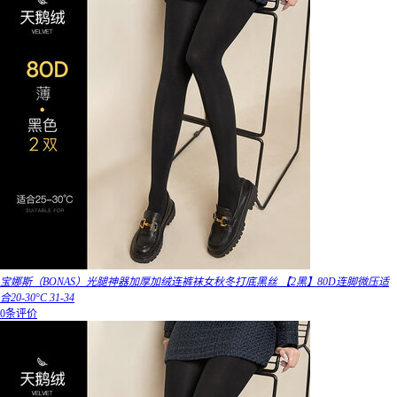
宝娜斯（BONAS）光腿神器加厚加绒连裤袜女秋冬打底黑丝 【2黑】80D连脚微压适
合20-30°C 31-34
0条评价