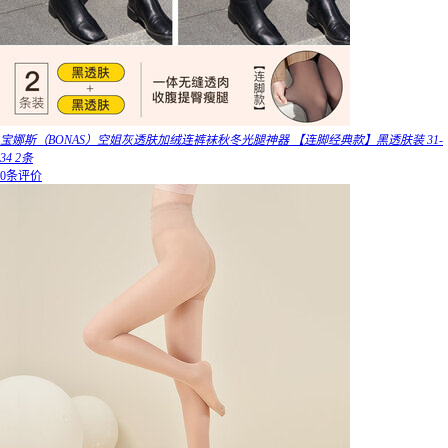
宝娜斯（BONAS）空姐灰透肤加绒连裤袜秋冬光腿神器 【连脚经典款】黑透肤装 31-
34 2条
0条评价