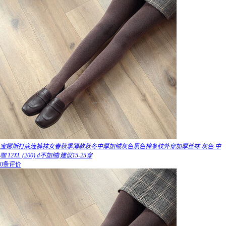
宝娜斯打底连裤袜女春秋季薄款秋冬中厚加绒灰色黑色棉条纹外穿加厚丝袜 灰色 中
咖 12XL (200) d不加绒(建议15-25穿
0条评价