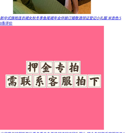
新中式旗袍连衣裙女秋冬季鱼尾裙年会伴娘订婚敬酒领证登记小礼服 米杏色 S
0条评价