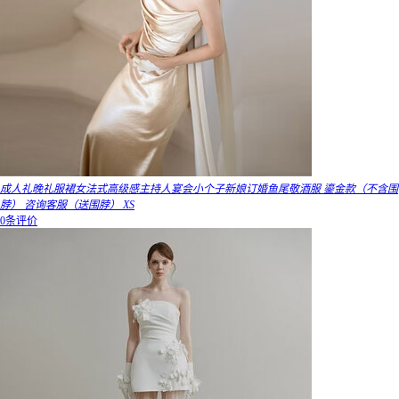
成人礼晚礼服裙女法式高级感主持人宴会小个子新娘订婚鱼尾敬酒服 鎏金款（不含围
脖） 咨询客服（送围脖） XS
0条评价