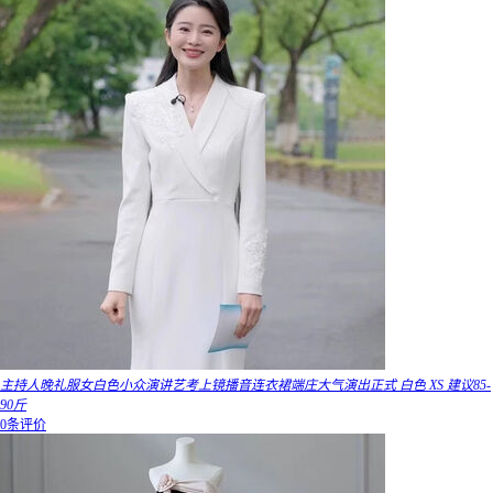
主持人晚礼服女白色小众演讲艺考上镜播音连衣裙端庄大气演出正式 白色 XS 建议85-
90斤
0条评价