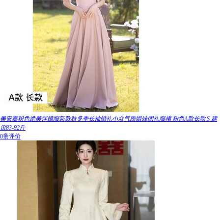
美安嘉粉色绝美伴娘服新款秋冬季长袖婚礼小众气质姐妹团礼服裙 粉色A款长款 S 建
议83-92斤
0条评价