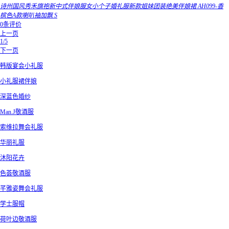
诗州国风秀禾旗袍新中式伴娘服女小个子婚礼服新款姐妹团装绝美伴娘裙 AH099-香
槟色A款喇叭袖加飘 S
0条评价
上一页
1/5
下一页
韩版宴会小礼服
小礼服裙伴娘
深蓝色婚纱
Man.J敬酒服
索维拉舞会礼服
华丽礼服
沐阳花卉
色荟敬酒服
芊雅姿舞会礼服
学士服帽
荷叶边敬酒服