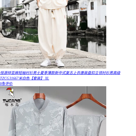
恒源祥亚麻短袖衬衫男士夏季薄款新中式复古上衣唐装盘扣立领衬衫男高级
TZCG31667米白色【套装】 XL
0条评价