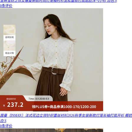
萱眸雪纺上衣女春夏新款时尚灯笼袖衬衫宽松蕾丝打底遮肚洋气小衫 白色 S
0条评价
茵曼（INMAN）法式花边立领针织蕾丝衬衫2026秋季女装新款灯笼长袖打底开衫 椰奶
白 S
0条评价