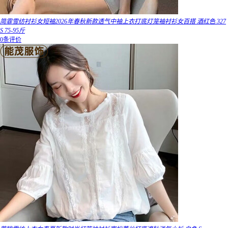
简霏雪纺衬衫女短袖2026年春秋新款透气中袖上衣打底灯笼袖衬衫女百搭 酒红色 327
S 75-95斤
0条评价