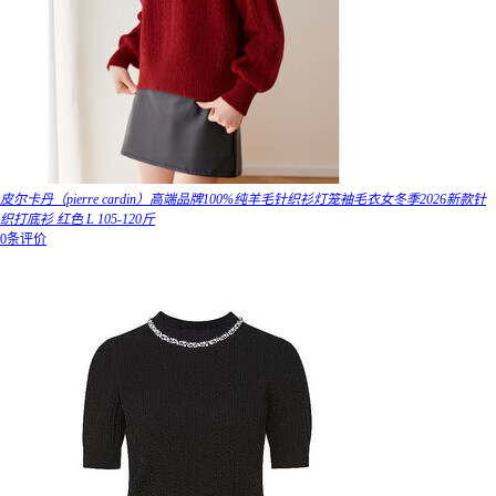
皮尔卡丹（pierre cardin）高端品牌100%纯羊毛针织衫灯笼袖毛衣女冬季2026新款针
织打底衫 红色 L 105-120斤
0条评价