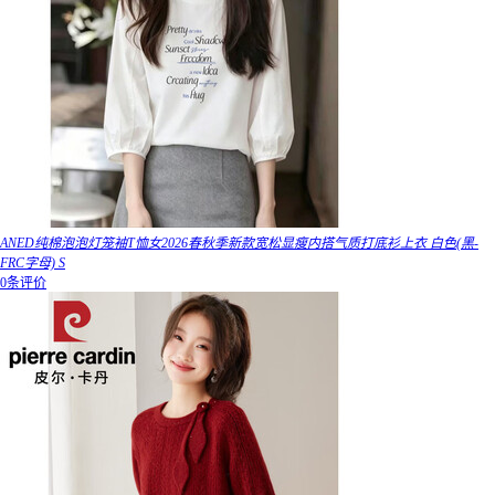
ANED纯棉泡泡灯笼袖T恤女2026春秋季新款宽松显瘦内搭气质打底衫上衣 白色(黑-
FRC字母) S
0条评价