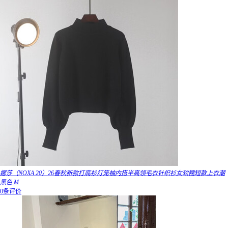
娜莎（NOXA 20）26春秋新款打底衫灯笼袖内搭半高领毛衣针织衫女软糯短款上衣潮
黑色 M
0条评价