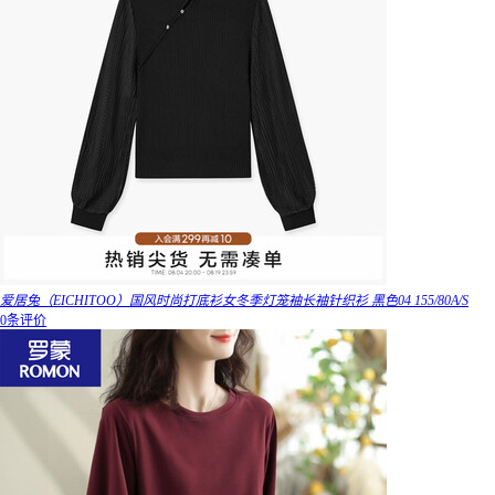
爱居兔（EICHITOO）国风时尚打底衫女冬季灯笼袖长袖针织衫 黑色04 155/80A/S
0条评价