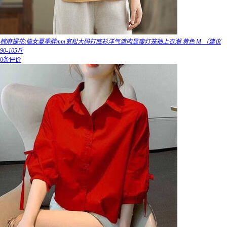
棉麻提花t恤女夏季胖mm宽松大码打底衫洋气遮肉显瘦灯笼袖上衣潮 黄色 M （建议
90-105斤
0条评价