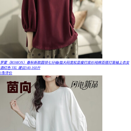
罗蒙（ROMON）春秋新款圆领七分袖t恤大码宽松显瘦打底衫纯棉百搭灯笼袖上衣女
酒红色 3XL 建议140-160斤
1条评价