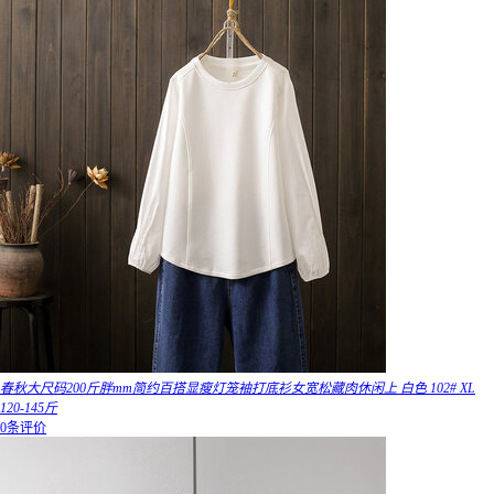
春秋大尺码200斤胖mm简约百搭显瘦灯笼袖打底衫女宽松藏肉休闲上 白色 102# XL
120-145斤
0条评价