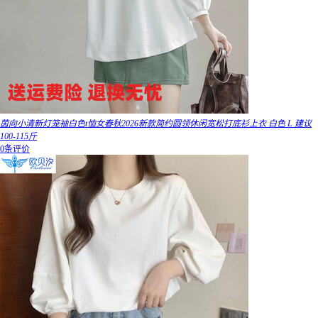
茵向小清新灯笼袖白色t恤女春秋2026新款简约圆领休闲宽松打底衫上衣 白色 L 建议
100-115斤
0条评价