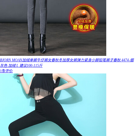
BJORN MOAN加绒单裤牛仔裤女春秋冬加厚女裤弹力紧身小脚铅笔裤子春秋 4474-烟
灰色 加绒 L 建议100-115斤
1条评价