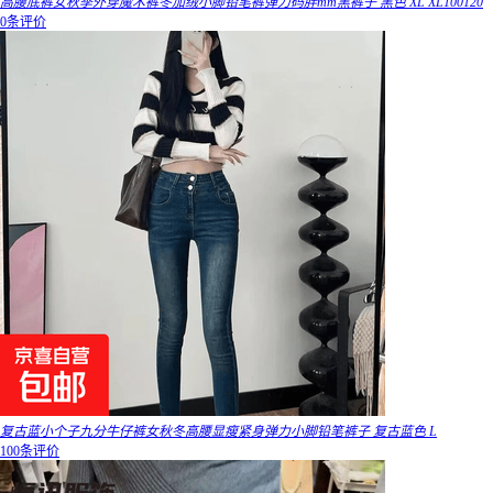
高腰底裤女秋季外穿魔术裤冬加绒小脚铅笔裤弹力码胖mm黑裤子 黑色 XL XL100120
0条评价
复古蓝小个子九分牛仔裤女秋冬高腰显瘦紧身弹力小脚铅笔裤子 复古蓝色 L
100条评价