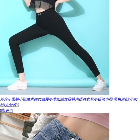
外穿小黑裤小猫魔术裤女高腰冬季加绒女靴裤内搭裤女秋冬铅笔小脚 黑色双扣(不加
绒)九分裤 S
0条评价