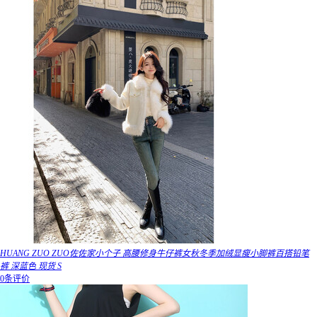
HUANG ZUO ZUO佐佐家小个子 高腰修身牛仔裤女秋冬季加绒显瘦小脚裤百搭铅笔
裤 深蓝色 现货 S
0条评价