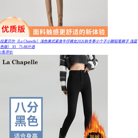
拉夏贝尔（La Chapelle）浅色美式紧身牛仔裤女2026秋冬季小个子小脚铅笔裤子 浅蓝
色版） XS _75-88斤选
1条评价