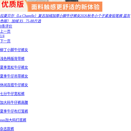
拉夏贝尔（La Chapelle）复古加绒加厚小脚牛仔裤女2026秋冬小个子紧身铅笔裤 蓝灰
色版） 加绒 XS _75-88斤选
0条评价
上一页
1/4
下一页
柳丁小脚牛仔裤女
浅色韩版背带裤
夏季宽松牛仔裤女
夏季牛仔吊带裤女
休闲百搭牛仔裤女
七分牛仔宽松裤
加大码牛仔裤高腰
夏季牛仔布灯笼裤
mm加大码打底裤
杂志款裤