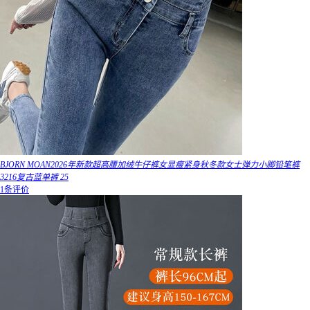
BJORN MOAN2026年新款超高腰加绒牛仔裤女显瘦紧身秋冬款女士弹力小脚铅笔裤
3216复古蓝单裤 25
1条评价