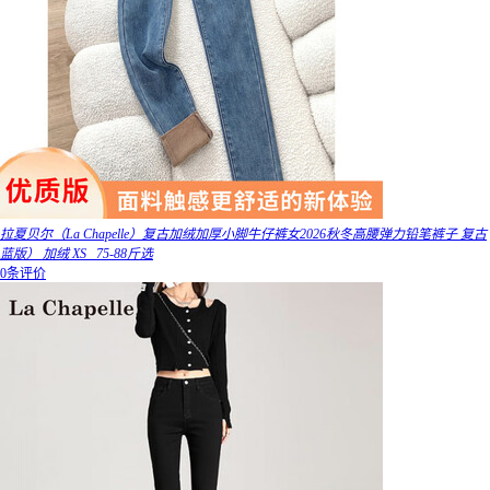
拉夏贝尔（La Chapelle）复古加绒加厚小脚牛仔裤女2026秋冬高腰弹力铅笔裤子 复古
蓝版） 加绒 XS _75-88斤选
0条评价