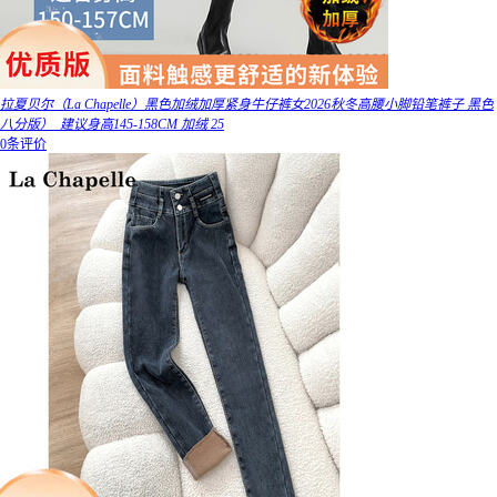
拉夏贝尔（La Chapelle）黑色加绒加厚紧身牛仔裤女2026秋冬高腰小脚铅笔裤子 黑色
八分版）_建议身高145-158CM 加绒 25
0条评价