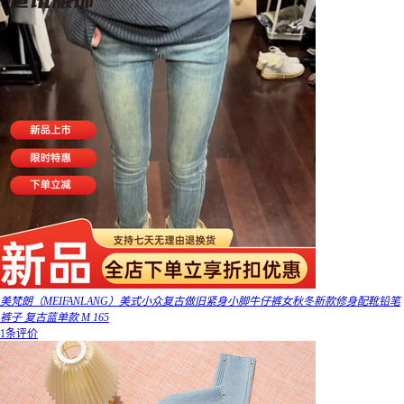
美梵朗（MEIFANLANG）美式小众复古做旧紧身小脚牛仔裤女秋冬新款修身配靴铅笔
裤子 复古蓝单款 M 165
1条评价