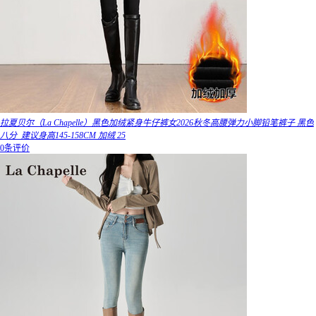
拉夏贝尔（La Chapelle）黑色加绒紧身牛仔裤女2026秋冬高腰弹力小脚铅笔裤子 黑色
八分_建议身高145-158CM 加绒 25
0条评价