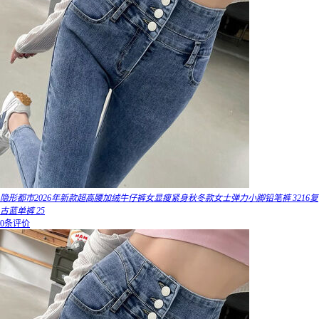
隐形都市2026年新款超高腰加绒牛仔裤女显瘦紧身秋冬款女士弹力小脚铅笔裤 3216复
古蓝单裤 25
0条评价