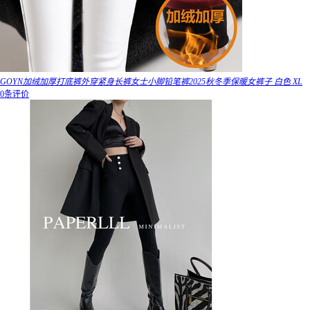
GOYN加绒加厚打底裤外穿紧身长裤女士小脚铅笔裤2025秋冬季保暖女裤子 白色 XL
0条评价