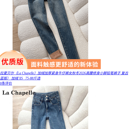
拉夏贝尔（La Chapelle）加绒加厚紧身牛仔裤女秋冬2026高腰修身小脚铅笔裤子 复古
蓝版） 加绒 XS _75-88斤选
0条评价