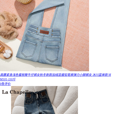
高腰紧身浅色蜜桃臀牛仔裤女秋冬新款加绒显瘦铅笔裤弹力小脚裤女 冰川蓝单款 M
M101-110斤
0条评价