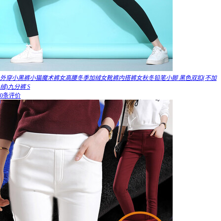
外穿小黑裤小猫魔术裤女高腰冬季加绒女靴裤内搭裤女秋冬铅笔小脚 黑色双扣(不加
绒)九分裤 S
0条评价