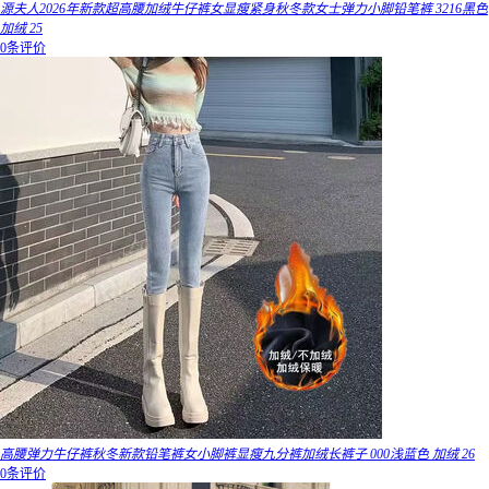
源夫人2026年新款超高腰加绒牛仔裤女显瘦紧身秋冬款女士弹力小脚铅笔裤 3216黑色
加绒 25
0条评价
高腰弹力牛仔裤秋冬新款铅笔裤女小脚裤显瘦九分裤加绒长裤子 000浅蓝色 加绒 26
0条评价