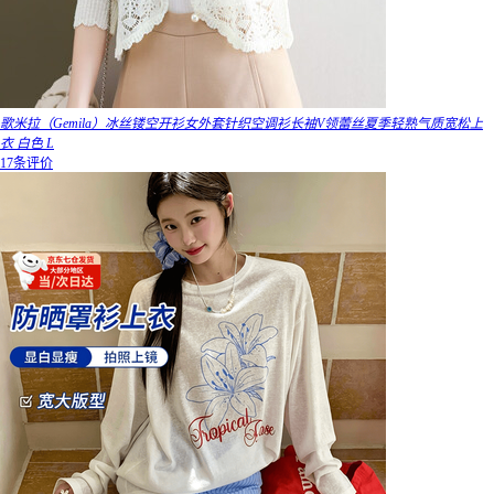
歌米拉（Gemila）冰丝镂空开衫女外套针织空调衫长袖V领蕾丝夏季轻熟气质宽松上
衣 白色 L
17条评价