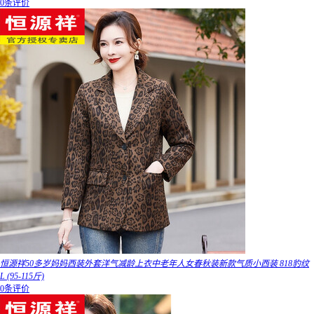
0条评价
恒源祥50多岁妈妈西装外套洋气减龄上衣中老年人女春秋装新款气质小西装 818豹纹
L (95-115斤)
0条评价