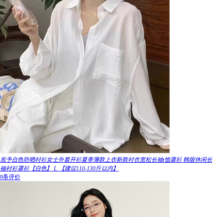
淞予白色防晒衬衫女士外套开衫夏季薄款上衣新款衬衣宽松长袖t恤罩衫 韩版休闲长
袖衬衫罩衫【白色】 L 【建议110-130斤以内】
9条评价