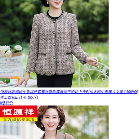
恒源祥胖妈妈小香风外套春秋新款高贵洋气奶奶上衣时尚大码中老年人女装 C5009咖
啡上衣 6XL (170-185斤)
0条评价