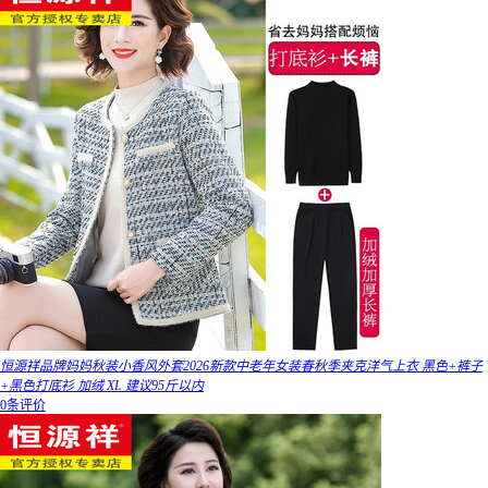
恒源祥品牌妈妈秋装小香风外套2026新款中老年女装春秋季夹克洋气上衣 黑色+裤子
+黑色打底衫 加绒 XL 建议95斤以内
0条评价