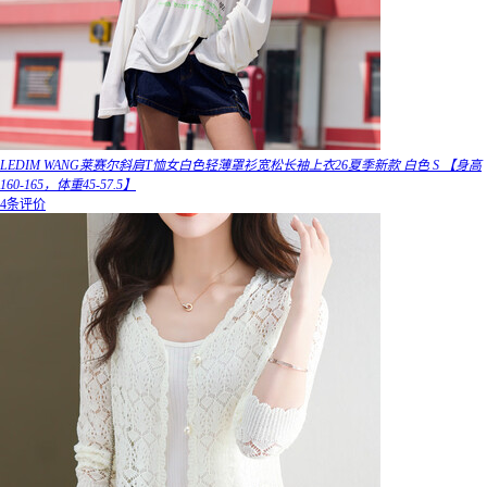
LEDIM WANG莱赛尔斜肩T恤女白色轻薄罩衫宽松长袖上衣26夏季新款 白色 S 【身高
160-165，体重45-57.5】
4条评价