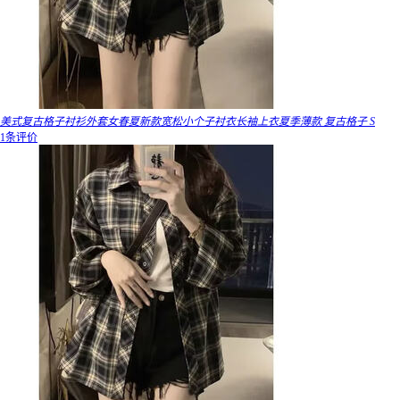
美式复古格子衬衫外套女春夏新款宽松小个子衬衣长袖上衣夏季薄款 复古格子 S
1条评价