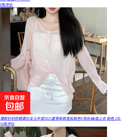
0条评价
薄款针织防晒罩衫女士外穿2025夏季新款宽松粉色V领长袖t恤上衣 粉色 2XL
50条评价