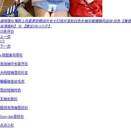
黛绸罩衫薄款上衣夏季防晒出片女士打底衫宽松白色长袖衣服慵懒风运动 白色【薄透
丝滑面料】 M 【建议100-115斤】
33条评价
上一页
1/3
下一页
v领甜美吊带衫
泡泡袖中长款开衫
大码短袖雪纺衫女
蝙蝠袖金丝毛衣
雪纺短袖衬衣
无袖长款衫
圆领泡泡袖雪纺衫
Jessy line雪纺衫
点点小衫