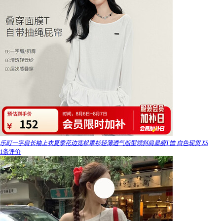
乐町一字肩长袖上衣夏季花边宽松罩衫轻薄透气船型领斜肩显瘦T恤 白色现货 XS
1条评价