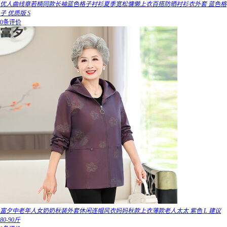
优人曲线章若楠同款长袖蓝色格子衬衫夏季宽松慵懒上衣百搭防晒衬衫衣外套 蓝色格
子 优质版 S
0条评价
富夕中老年人女奶奶秋装外套休闲连帽风衣妈妈秋款上衣薄款老人太太 紫色 L 建议
80-90斤