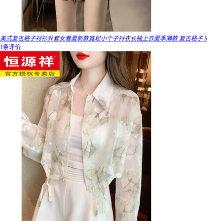
美式复古格子衬衫外套女春夏新款宽松小个子衬衣长袖上衣夏季薄款 复古格子 S
1条评价