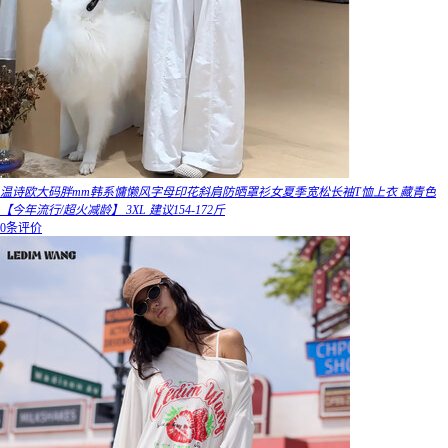
温诗欧大码胖mm韩系慵懒风字母印花斜肩防晒罩衫女夏季宽松长袖T恤上衣 藏青色
【今年流行/超火减龄】 3XL 建议154-172斤
0条评价