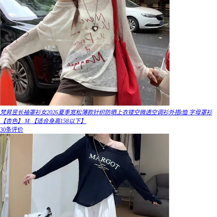
梵昇昱长袖罩衫女2026夏季宽松薄款针织防晒上衣镂空微透空调衫外搭t恤 字母罩衫
【杏色】 M 【适合身高158以下】
30条评价