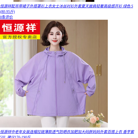
恒源祥配吊带裙子外搭罩衫上衣女士冰丝衬衫外套夏天披肩轻奢高级感开衫 绿色 S
(80-95斤)
0条评价
恒源祥中老年女装连帽拉链薄款透气防晒衣加肥加大码胖妈妈外套百搭上衣 香芋紫
5XL 建议170-190斤