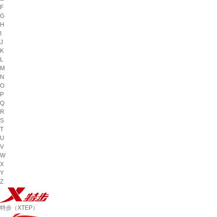
F
G
H
I
J
K
L
M
N
O
P
Q
R
S
T
U
V
W
X
Y
Z
特步（XTEP）