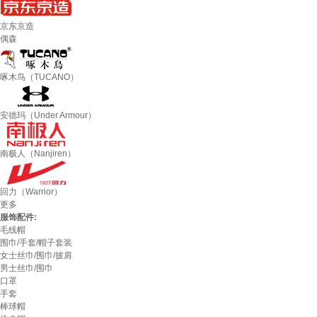
京东京造
偶森
啄木鸟（TUCANO）
安德玛（Under Armour）
南极人（Nanjiren）
回力（Warrior）
更多
服饰配件:
毛线帽
围巾/手套/帽子套装
女士丝巾/围巾/披肩
男士丝巾/围巾
口罩
手套
棒球帽