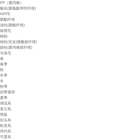
PP（聚丙烯）
氨纶(聚氨酯弹性纤维)
HPPE
聚酯纤维
涤纶(聚酯纤维)
狐狸毛
棉制
锦纶/尼龙(聚酰胺纤维)
腈纶(聚丙烯腈纤维)
马海毛
春
春季
秋
冬季
冬
秋季
四季通用
夏季
潮流风
复古风
韩版
街头风
欧美风
简约风
可爱风