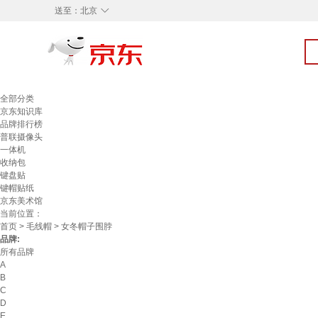
◇
送至：
北京
全部分类
京东知识库
品牌排行榜
普联摄像头
一体机
收纳包
键盘贴
键帽贴纸
京东美术馆
当前位置：
首页
>
毛线帽
> 女冬帽子围脖
品牌:
所有品牌
A
B
C
D
E