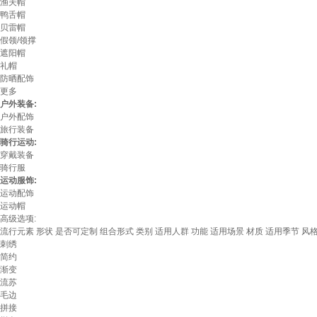
渔夫帽
鸭舌帽
贝雷帽
假领/领撑
遮阳帽
礼帽
防晒配饰
更多
户外装备:
户外配饰
旅行装备
骑行运动:
穿戴装备
骑行服
运动服饰:
运动配饰
运动帽
高级选项:
流行元素
形状
是否可定制
组合形式
类别
适用人群
功能
适用场景
材质
适用季节
风
刺绣
简约
渐变
流苏
毛边
拼接