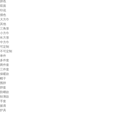
拼色
双面
印花
撞色
大方巾
其他
三角形
小方巾
长方形
中方巾
可定制
不可定制
单件
多件套
两件套
三件套
保暖款
帽子
围脖
脖套
防晒款
轻薄款
手套
披肩
护具