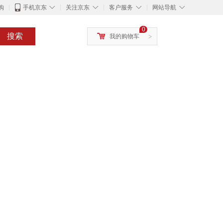
◇
◇
◇
◇
购
手机京东
关注京东
客户服务
网站导航
0
搜索
我的购物车
>