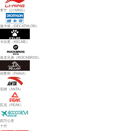
李宁（LI-NING）
迪卡侬（DECATHLON）
卡尔美（KELME）
洛克兄弟（ROCKBROS）
伯希和（Pelliot）
安踏（ANTA）
匹克（PEAK）
四万公里
十竹