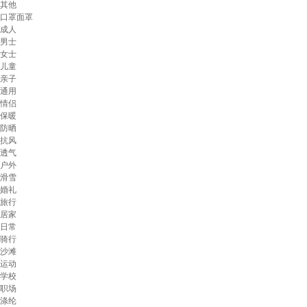
其他
口罩面罩
成人
男士
女士
儿童
亲子
通用
情侣
保暖
防晒
抗风
透气
户外
滑雪
婚礼
旅行
居家
日常
骑行
沙滩
运动
学校
职场
涤纶