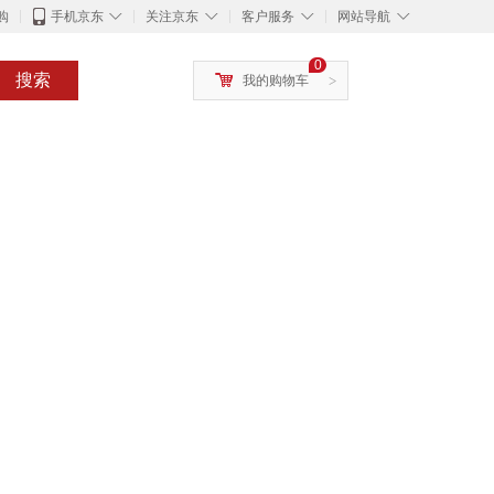
◇
◇
◇
◇
购
手机京东
关注京东
客户服务
网站导航
0
搜索
我的购物车
>