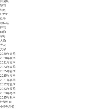
田园风
印花
纯色
LOGO
格子
蝴蝶结
碎花
动物
字母
人物
大花
文字
2020年春季
2020年夏季
2021年夏季
2023年春季
2025年春季
2025年夏季
2021年春季
2022年夏季
2023年夏季
2023年冬季
2025年秋季
针织外套
小香风外套