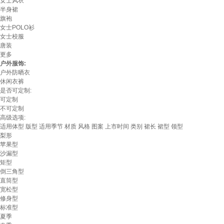
女士风衣
半身裙
旗袍
女士POLO衫
女士校服
唐装
更多
户外服饰:
户外防晒衣
休闲衣裤
是否可定制:
可定制
不可定制
高级选项:
适用体型
版型
适用季节
材质
风格
图案
上市时间
类别
裙长
裙型
领型
梨形
苹果型
沙漏型
矩型
倒三角型
直筒型
宽松型
修身型
标准型
夏季