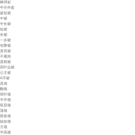
棒球衫
牛仔外套
超短裙
中裙
中长裙
短裙
长裙
一步裙
包臀裙
直筒裙
不规则
蛋糕裙
荷叶边裙
公主裙
A字裙
其他
翻领
荷叶领
半开领
双层领
荡领
西装领
娃娃领
方领
半高领