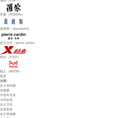
逸阳（ESE-Y）
罗蒙（ROMON）
真维斯（Jeanswest）
皮尔卡丹（pierre cardin）
特步（XTEP）
猫人（MiiOW）
更多
女装:
女士休闲裤
加绒裤
中老年女装
大码女装
女士卫衣
女装套装
女士羽绒裤