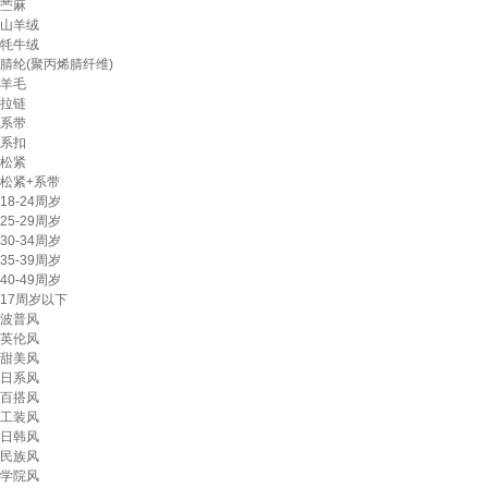
苎麻
山羊绒
牦牛绒
腈纶(聚丙烯腈纤维)
羊毛
拉链
系带
系扣
松紧
松紧+系带
18-24周岁
25-29周岁
30-34周岁
35-39周岁
40-49周岁
17周岁以下
波普风
英伦风
甜美风
日系风
百搭风
工装风
日韩风
民族风
学院风