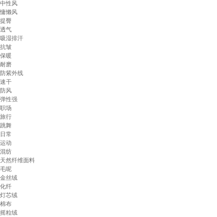
中性风
慵懒风
提臀
透气
吸湿排汗
抗皱
保暖
耐磨
防紫外线
速干
防风
弹性强
职场
旅行
跳舞
日常
运动
混纺
天然纤维面料
毛呢
金丝绒
化纤
灯芯绒
棉布
摇粒绒