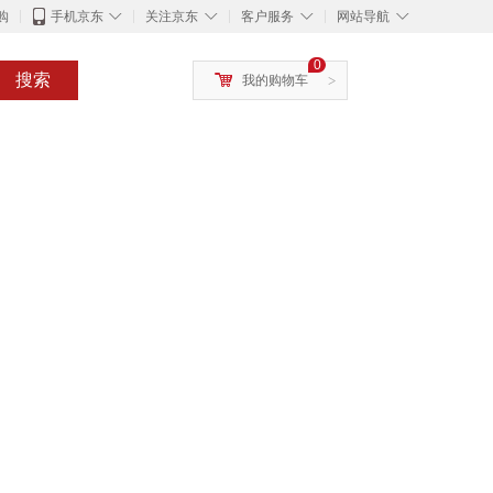
◇
◇
◇
◇
购
手机京东
关注京东
客户服务
网站导航
0
搜索
我的购物车
>