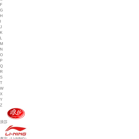
F
G
H
I
J
K
L
M
N
O
P
Q
R
S
T
W
X
Y
Z
浪莎
李宁（LI-NING）