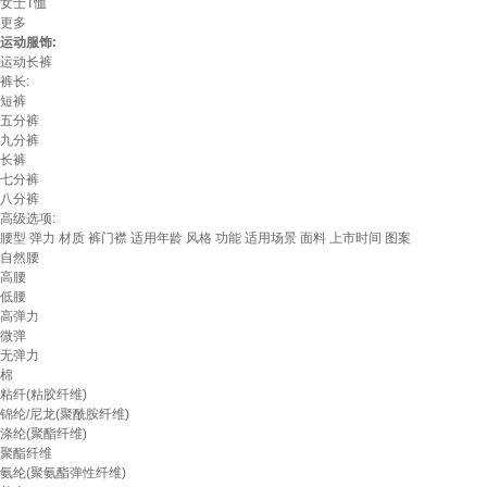
女士T恤
更多
运动服饰:
运动长裤
裤长:
短裤
五分裤
九分裤
长裤
七分裤
八分裤
高级选项:
腰型
弹力
材质
裤门襟
适用年龄
风格
功能
适用场景
面料
上市时间
图案
自然腰
高腰
低腰
高弹力
微弹
无弹力
棉
粘纤(粘胶纤维)
锦纶/尼龙(聚酰胺纤维)
涤纶(聚酯纤维)
聚酯纤维
氨纶(聚氨酯弹性纤维)