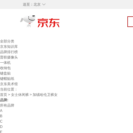
◇
送至：
北京
全部分类
京东知识库
品牌排行榜
普联摄像头
一体机
收纳包
键盘贴
键帽贴纸
京东美术馆
当前位置：
首页
>
女士休闲裤
> 加绒哈伦卫裤女
品牌:
所有品牌
A
B
C
D
E