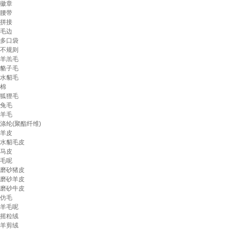
徽章
腰带
拼接
毛边
多口袋
不规则
羊羔毛
貉子毛
水貂毛
棉
狐狸毛
兔毛
羊毛
涤纶(聚酯纤维)
羊皮
水貂毛皮
马皮
毛呢
磨砂猪皮
磨砂羊皮
磨砂牛皮
仿毛
羊毛呢
摇粒绒
羊剪绒