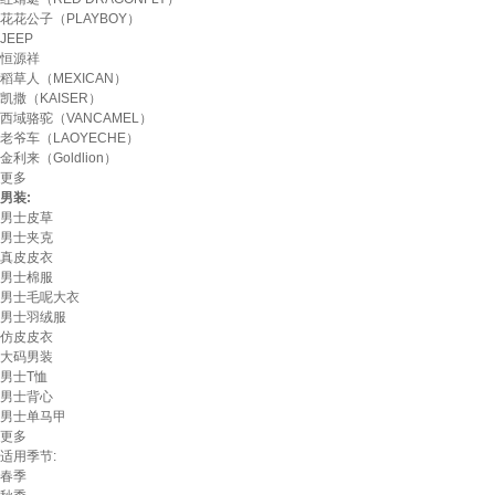
花花公子（PLAYBOY）
JEEP
恒源祥
稻草人（MEXICAN）
凯撒（KAISER）
西域骆驼（VANCAMEL）
老爷车（LAOYECHE）
金利来（Goldlion）
更多
男装:
男士皮草
男士夹克
真皮皮衣
男士棉服
男士毛呢大衣
男士羽绒服
仿皮皮衣
大码男装
男士T恤
男士背心
男士单马甲
更多
适用季节:
春季