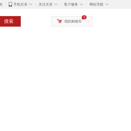
◇
◇
◇
◇
购
手机京东
关注京东
客户服务
网站导航
0
搜索
我的购物车
>