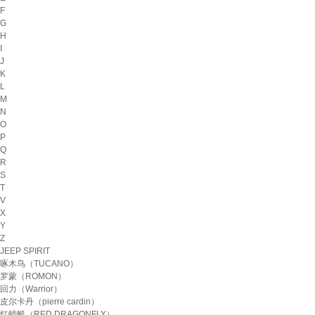
F
G
H
I
J
K
L
M
N
O
P
Q
R
S
T
V
X
Y
Z
JEEP SPIRIT
啄木鸟（TUCANO）
罗蒙（ROMON）
回力（Warrior）
皮尔卡丹（pierre cardin）
红蜻蜓（RED DRAGONFLY）