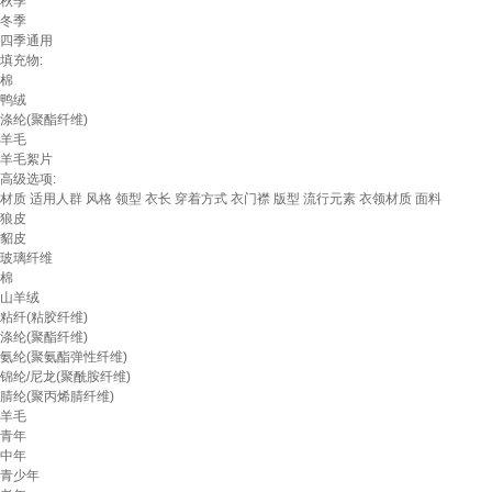
秋季
冬季
四季通用
填充物:
棉
鸭绒
涤纶(聚酯纤维)
羊毛
羊毛絮片
高级选项:
材质
适用人群
风格
领型
衣长
穿着方式
衣门襟
版型
流行元素
衣领材质
面料
狼皮
貂皮
玻璃纤维
棉
山羊绒
粘纤(粘胶纤维)
涤纶(聚酯纤维)
氨纶(聚氨酯弹性纤维)
锦纶/尼龙(聚酰胺纤维)
腈纶(聚丙烯腈纤维)
羊毛
青年
中年
青少年