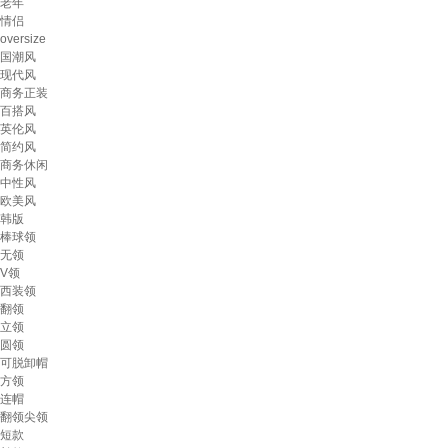
老年
情侣
oversize
国潮风
现代风
商务正装
百搭风
英伦风
简约风
商务休闲
中性风
欧美风
韩版
棒球领
无领
V领
西装领
翻领
立领
圆领
可脱卸帽
方领
连帽
翻领尖领
短款