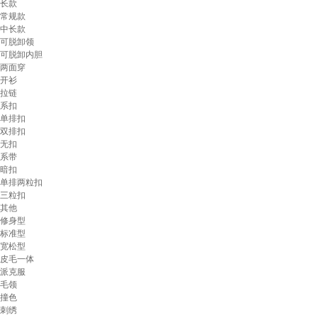
长款
常规款
中长款
可脱卸领
可脱卸内胆
两面穿
开衫
拉链
系扣
单排扣
双排扣
无扣
系带
暗扣
单排两粒扣
三粒扣
其他
修身型
标准型
宽松型
皮毛一体
派克服
毛领
撞色
刺绣