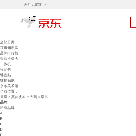
◇
送至：
北京
全部分类
京东知识库
品牌排行榜
普联摄像头
一体机
收纳包
键盘贴
键帽贴纸
京东美术馆
当前位置：
首页
>
真皮皮衣
> 大码皮草男
品牌:
所有品牌
A
B
C
D
E