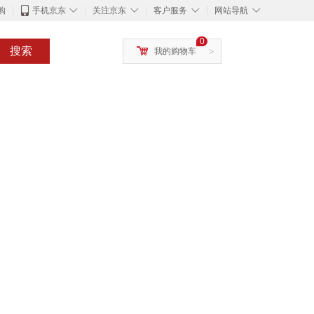
◇
◇
◇
◇
购
手机京东
关注京东
客户服务
网站导航
0
搜索
我的购物车
>