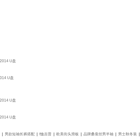
014 U盘
14 U盘
014 U盘
014 U盘
|
男款短袖长裤搭配
|
t恤吉普
|
欧美街头滑板
|
品牌桑蚕丝男半袖
|
男士秋冬装