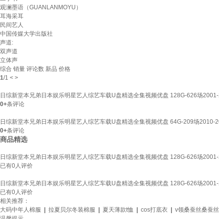
观澜墨语（GUANLANMOYU）
耳海采耳
民间艺人
中国传媒大学出版社
声道:
双声道
立体声
综合
销量
评论数
新品
价格
1
/
1
<
>
日综新堂本兄弟日本娱乐明星艺人综艺车载U盘精选全集视频优盘 128G-626场2001-2
0+
条评论
日综新堂本兄弟日本娱乐明星艺人综艺车载U盘精选全集视频优盘 64G-209场2010-20
0+
条评论
商品精选
日综新堂本兄弟日本娱乐明星艺人综艺车载U盘精选全集视频优盘 128G-626场2001-2
已有
0
人评价
日综新堂本兄弟日本娱乐明星艺人综艺车载U盘精选全集视频优盘 128G-626场2001-2
已有
0
人评价
相关推荐：
大码中年人棉服
|
拉夏贝尔冬装棉服
|
夏天薄款t恤
|
cos打底衣
|
v领桑蚕丝桑蚕丝
温馨提示