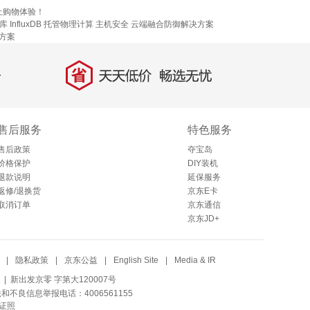
上购物体验！
 InfluxDB
托管物理计算
主机安全
云端融合防御解决方案
方案
省
天天低价，畅选无忧
售后服务
特色服务
售后政策
夺宝岛
价格保护
DIY装机
退款说明
延保服务
返修/退换货
京东E卡
取消订单
京东通信
京东JD+
|
隐私政策
|
京东公益
|
English Site
|
Media & IR
| 新出发京零 字第大120007号
法和不良信息举报电话：4006561155
证照