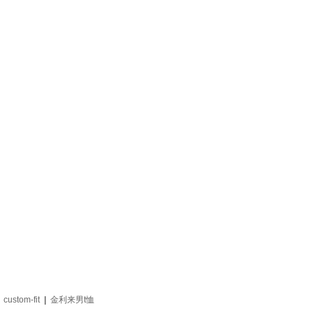
|
custom-fit
|
金利来男t恤