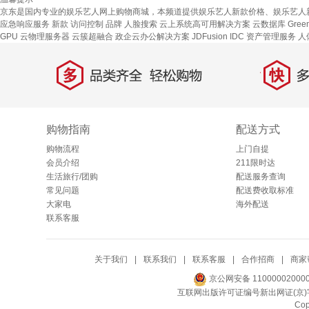
京东是国内专业的娱乐艺人网上购物商城，本频道提供娱乐艺人新款价格、娱乐艺人
应急响应服务
新款
访问控制
品牌
人脸搜索
云上系统高可用解决方案
云数据库 Green
GPU 云物理服务器
云簇超融合
政企云办公解决方案
JDFusion
IDC 资产管理服务
人
多
快
品类齐全，轻松购物
多仓
购物指南
配送方式
购物流程
上门自提
会员介绍
211限时达
生活旅行/团购
配送服务查询
常见问题
配送费收取标准
大家电
海外配送
联系客服
关于我们
|
联系我们
|
联系客服
|
合作招商
|
商家
京公网安备 11000002000
互联网出版许可证编号新出网证(京)字
Co