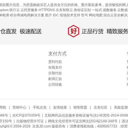
新款图片信息，为您选购娱乐艺人提供全方位的价格、图片新款参考，提供愉悦的网
plum
医疗云
云托管服务
HTTPDNS
京东智联云
身份证识别
一站式
函数服务
云数据库
体检测
积分商城电商解决方案
图片
IDC 现场技术支持
型号
网站地图
混合云安全解决
好
直发，极速配送
正品行货，精致服务
支付方式
货到付款
在线支付
分期付款
邮局汇款
公司转账
帮助
|
营销中心
|
手机京东
|
友情链接
|
销售联盟
|
京东社区
|
风险监测
088号
| 京ICP证070359号 |
互联网药品信息服务资格证编号(京)-经营性-2014-0008
150号 |
出版物经营许可证
|
网络文化经营许可证京网文[2014]2148-348号
| 违
pyright © 2004-2026 京东JD.com 版权所有 | 消费者维权热线：4006067733
经营