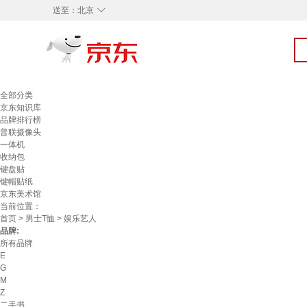
◇
送至：
北京
全部分类
京东知识库
品牌排行榜
普联摄像头
一体机
收纳包
键盘贴
键帽贴纸
京东美术馆
当前位置：
首页
>
男士T恤
> 娱乐艺人
品牌:
所有品牌
E
G
M
Z
二手书