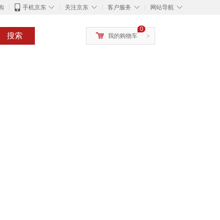
◇
◇
◇
◇
购
手机京东
关注京东
客户服务
网站导航
0
搜索
我的购物车
>