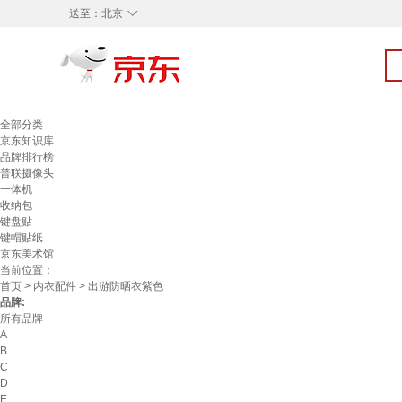
◇
送至：
北京
全部分类
京东知识库
品牌排行榜
普联摄像头
一体机
收纳包
键盘贴
键帽贴纸
京东美术馆
当前位置：
首页
>
内衣配件
> 出游防晒衣紫色
品牌:
所有品牌
A
B
C
D
E