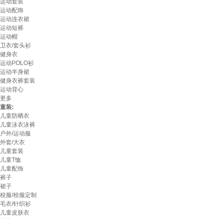
运动套装
运动配饰
运动连衣裙
运动短裤
运动帽
卫衣/套头衫
健身衣
运动POLO衫
运动半身裙
健身衣裤套装
运动背心
更多
童装:
儿童防晒衣
儿童泳衣泳裤
户外/运动服
外套/大衣
儿童套装
儿童T恤
儿童配饰
裤子
裙子
校服/校服定制
毛衣/针织衫
儿童皮肤衣