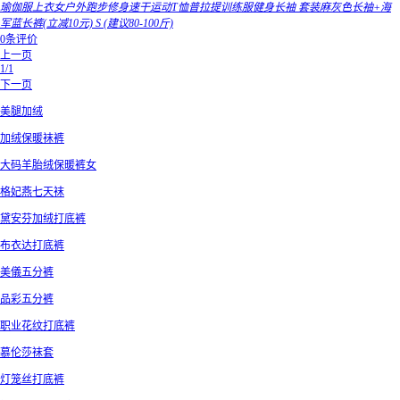
瑜伽服上衣女户外跑步修身速干运动T恤普拉提训练服健身长袖 套装麻灰色长袖+海
军蓝长裤(立减10元) S (建议80-100斤)
0条评价
上一页
1/1
下一页
美腿加绒
加绒保暖袜裤
大码羊胎绒保暖裤女
格妃燕七天袜
黛安芬加绒打底裤
布衣达打底裤
美儀五分裤
品彩五分裤
职业花纹打底裤
慕伦莎袜套
灯笼丝打底裤