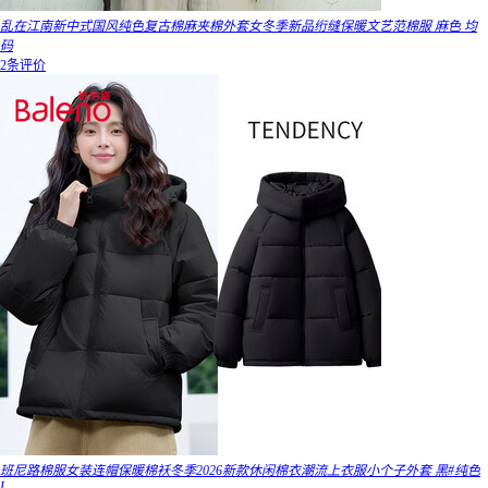
乱在江南新中式国风纯色复古棉麻夹棉外套女冬季新品绗缝保暖文艺范棉服 麻色 均
码
2条评价
班尼路棉服女装连帽保暖棉袄冬季2026新款休闲棉衣潮流上衣服小个子外套 黑#纯色
L