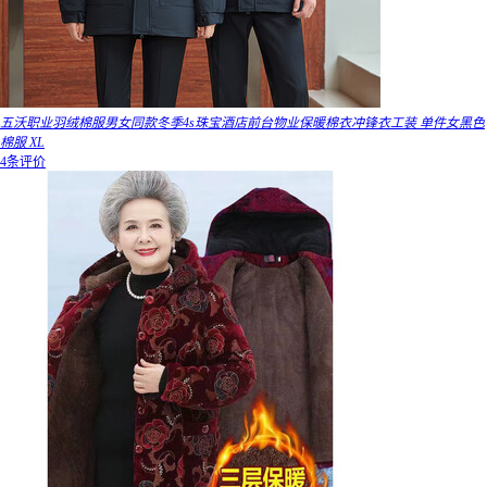
五沃职业羽绒棉服男女同款冬季4s珠宝酒店前台物业保暖棉衣冲锋衣工装 单件女黑色
棉服 XL
4条评价