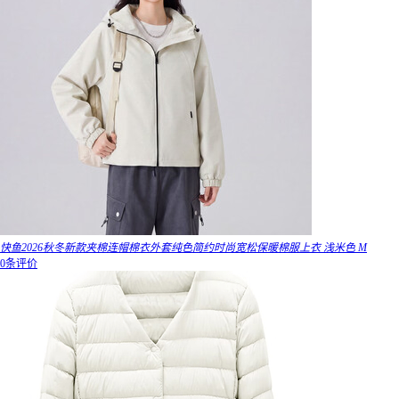
快鱼2026秋冬新款夹棉连帽棉衣外套纯色简约时尚宽松保暖棉服上衣 浅米色 M
0条评价