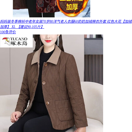
妈妈装冬季棉袄中老年女装70岁80洋气老人衣服60奶奶加绒棉衣外套 红色大花【加绒
加厚】 XL 【建议90-105斤】
100条评价