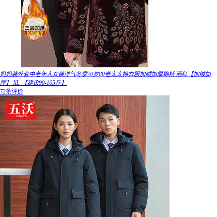
妈妈装外套中老年人女装洋气冬季70岁80老太太棉衣服加绒加厚棉袄 酒红【加绒加
厚】 XL 【建议90-105斤】
72条评价