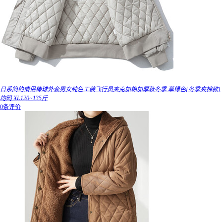
日系简约情侣棒球外套男女纯色工装飞行员夹克加棉加厚秋冬季 草绿色[冬季夹棉款]
均码 XL120~135斤
0条评价