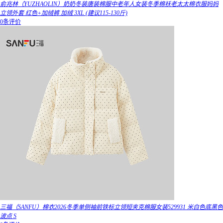
俞兆林（YUZHAOLIN）奶奶冬装唐装棉服中老年人女装冬季棉袄老太太棉衣服妈妈
立领外套 红色+加绒裤 加绒 3XL (建议115-130斤)
0条评价
三福（SANFU）棉衣2026冬季单侧袖前铁标立领短夹克棉服女装529931 米白色底黑色
波点 S