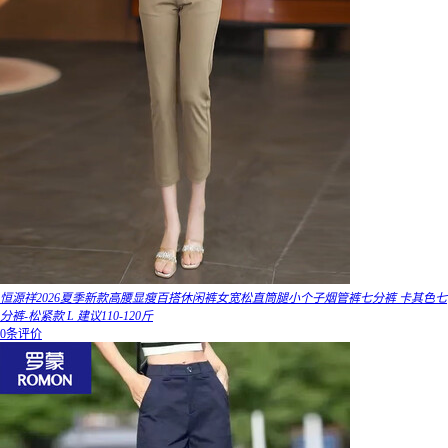
恒源祥2026夏季新款高腰显瘦百搭休闲裤女宽松直筒腿小个子烟管裤七分裤 卡其色七
分裤-松紧款 L 建议110-120斤
0条评价