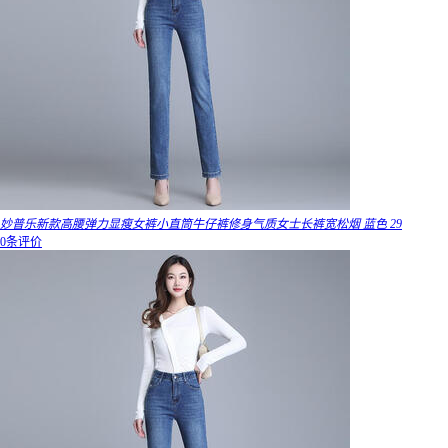
妙普乐新款高腰弹力显瘦女裤小直筒牛仔裤修身气质女士长裤宽松烟 蓝色 29
0条评价