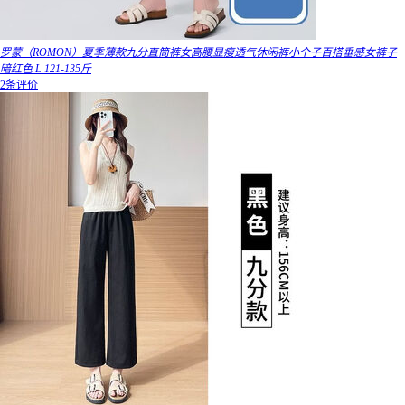
罗蒙（ROMON）夏季薄款九分直筒裤女高腰显瘦透气休闲裤小个子百搭垂感女裤子
暗红色 L 121-135斤
2条评价