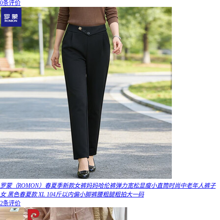
0条评价
罗蒙（ROMON）春夏季新款女裤妈妈哈伦裤弹力宽松显瘦小直筒时尚中老年人裤子
女 黑色春夏款 XL 104斤以内偏小脚裤腰粗腿粗拍大一码
2条评价