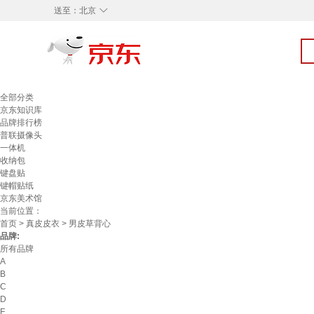
◇
送至：
北京
全部分类
京东知识库
品牌排行榜
普联摄像头
一体机
收纳包
键盘贴
键帽贴纸
京东美术馆
当前位置：
首页
>
真皮皮衣
> 男皮草背心
品牌:
所有品牌
A
B
C
D
F