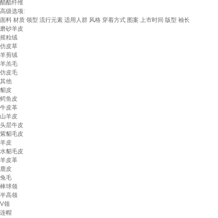
醋酯纤维
高级选项:
面料
材质
领型
流行元素
适用人群
风格
穿着方式
图案
上市时间
版型
袖长
磨砂羊皮
摇粒绒
仿皮草
羊剪绒
羊羔毛
仿皮毛
其他
貂皮
鳄鱼皮
牛皮革
山羊皮
头层牛皮
紫貂毛皮
羊皮
水貂毛皮
羊皮革
鹿皮
兔毛
棒球领
半高领
V领
连帽