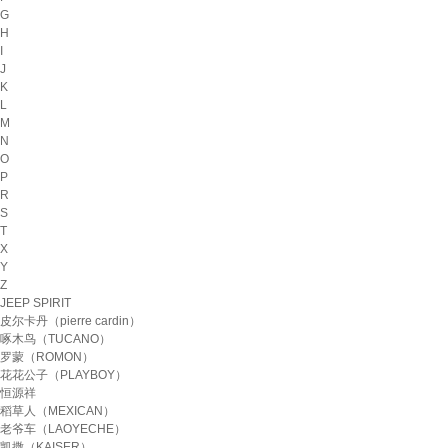
G
H
I
J
K
L
M
N
O
P
R
S
T
X
Y
Z
JEEP SPIRIT
皮尔卡丹（pierre cardin）
啄木鸟（TUCANO）
罗蒙（ROMON）
花花公子（PLAYBOY）
恒源祥
稻草人（MEXICAN）
老爷车（LAOYECHE）
凯撒（KAISER）