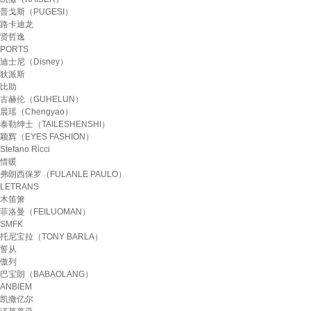
普戈斯（PUGESI）
路卡迪龙
贤哲逸
PORTS
迪士尼（Disney）
狄派斯
比助
古赫伦（GUHELUN）
晨瑶（Chengyao）
泰勒绅士（TAILESHENSHI）
颖辉（EYES FASHION）
Stefano Ricci
惜暖
弗朗西保罗（FULANLE PAULO）
LETRANS
木笛箫
菲洛曼（FEILUOMAN）
SMFK
托尼宝拉（TONY BARLA）
誓从
傲列
巴宝朗（BABAOLANG）
ANBIEM
凯撒亿尔