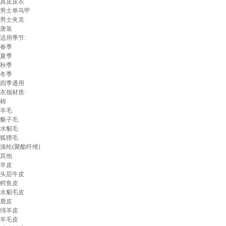
真皮皮衣
男士单马甲
男士夹克
唐装
适用季节:
春季
夏季
秋季
冬季
四季通用
衣领材质:
棉
羊毛
貉子毛
水貂毛
狐狸毛
涤纶(聚酯纤维)
其他
羊皮
头层牛皮
鳄鱼皮
水貂毛皮
鹿皮
绵羊皮
羊毛皮