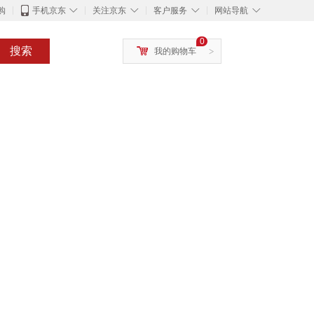
◇
◇
◇
◇
购
手机京东
关注京东
客户服务
网站导航
0
搜索
我的购物车
>