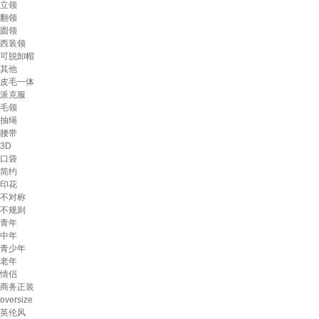
立领
翻领
圆领
西装领
可脱卸帽
其他
皮毛一体
派克服
毛领
抽绳
腰带
3D
口袋
简约
印花
不对称
不规则
青年
中年
青少年
老年
情侣
商务正装
oversize
英伦风