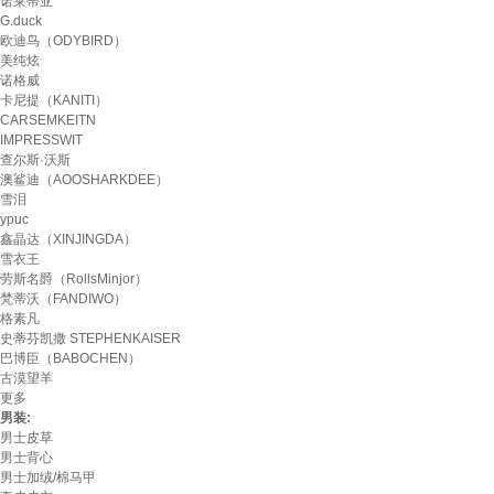
诺莱蒂亚
G.duck
欧迪鸟（ODYBIRD）
美纯炫
诺格威
卡尼提（KANITI）
CARSEMKEITN
IMPRESSWIT
查尔斯·沃斯
澳鲨迪（AOOSHARKDEE）
雪泪
ypuc
鑫晶达（XINJINGDA）
雪衣王
劳斯名爵（RollsMinjor）
梵蒂沃（FANDIWO）
格素凡
史蒂芬凯撒 STEPHENKAISER
巴博臣（BABOCHEN）
古漠望羊
更多
男装:
男士皮草
男士背心
男士加绒/棉马甲