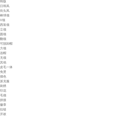
韩版
日韩风
街头风
棒球领
V领
西装领
立领
圆领
翻领
可脱卸帽
方领
连帽
无领
其他
皮毛一体
免烫
撞色
派克服
刺绣
印花
毛领
拼接
徽章
拉链
开衩