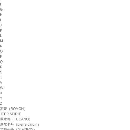
F
G
H
I
J
K
L
M
N
O
P
Q
R
S
T
V
W
X
Y
Z
罗蒙（ROMON）
JEEP SPIRIT
啄木鸟（TUCANO）
皮尔卡丹（pierre cardin）
花花公子（PLAYBOY）