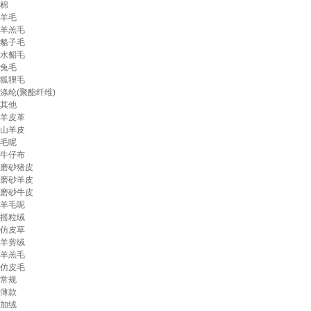
棉
羊毛
羊羔毛
貉子毛
水貂毛
兔毛
狐狸毛
涤纶(聚酯纤维)
其他
羊皮革
山羊皮
毛呢
牛仔布
磨砂猪皮
磨砂羊皮
磨砂牛皮
羊毛呢
摇粒绒
仿皮草
羊剪绒
羊羔毛
仿皮毛
常规
薄款
加绒