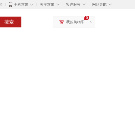
◇
◇
◇
◇
购
手机京东
关注京东
客户服务
网站导航
0
搜索
我的购物车
>