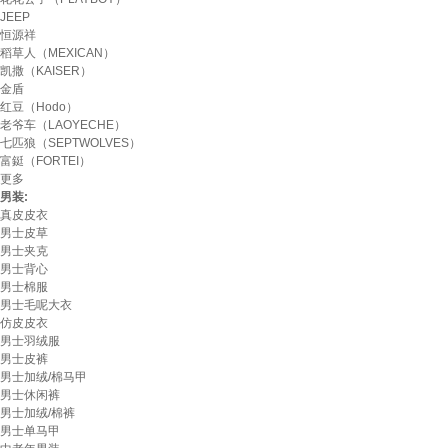
JEEP
恒源祥
稻草人（MEXICAN）
凯撒（KAISER）
金盾
红豆（Hodo）
老爷车（LAOYECHE）
七匹狼（SEPTWOLVES）
富鋌（FORTEI）
更多
男装:
真皮皮衣
男士皮草
男士夹克
男士背心
男士棉服
男士毛呢大衣
仿皮皮衣
男士羽绒服
男士皮裤
男士加绒/棉马甲
男士休闲裤
男士加绒/棉裤
男士单马甲