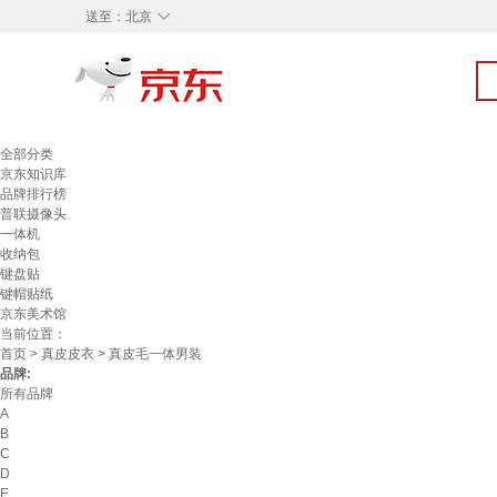
◇
送至：
北京
全部分类
京东知识库
品牌排行榜
普联摄像头
一体机
收纳包
键盘贴
键帽贴纸
京东美术馆
当前位置：
首页
>
真皮皮衣
> 真皮毛一体男装
品牌:
所有品牌
A
B
C
D
E