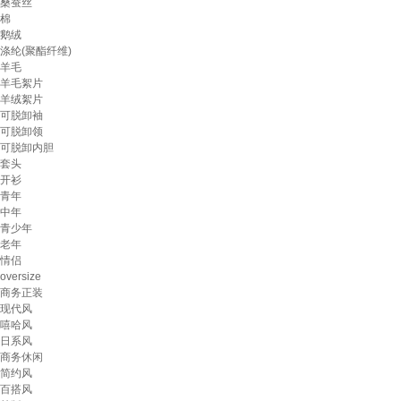
桑蚕丝
棉
鹅绒
涤纶(聚酯纤维)
羊毛
羊毛絮片
羊绒絮片
可脱卸袖
可脱卸领
可脱卸内胆
套头
开衫
青年
中年
青少年
老年
情侣
oversize
商务正装
现代风
嘻哈风
日系风
商务休闲
简约风
百搭风