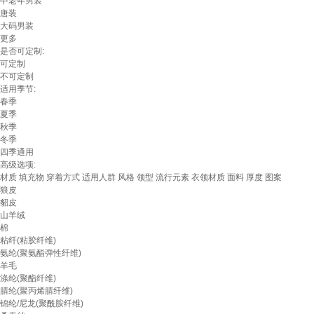
中老年男装
唐装
大码男装
更多
是否可定制:
可定制
不可定制
适用季节:
春季
夏季
秋季
冬季
四季通用
高级选项:
材质
填充物
穿着方式
适用人群
风格
领型
流行元素
衣领材质
面料
厚度
图案
狼皮
貂皮
山羊绒
棉
粘纤(粘胶纤维)
氨纶(聚氨酯弹性纤维)
羊毛
涤纶(聚酯纤维)
腈纶(聚丙烯腈纤维)
锦纶/尼龙(聚酰胺纤维)