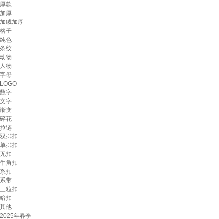
厚款
加厚
加绒加厚
格子
纯色
条纹
动物
人物
字母
LOGO
数字
文字
渐变
碎花
拉链
双排扣
单排扣
无扣
牛角扣
系扣
系带
三粒扣
暗扣
其他
2025年春季