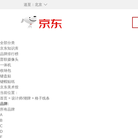
◇
送至：
北京
全部分类
京东知识库
品牌排行榜
普联摄像头
一体机
收纳包
键盘贴
键帽贴纸
京东美术馆
当前位置：
首页
>
设计师/潮牌
> 格子线条
品牌:
所有品牌
A
B
C
D
E