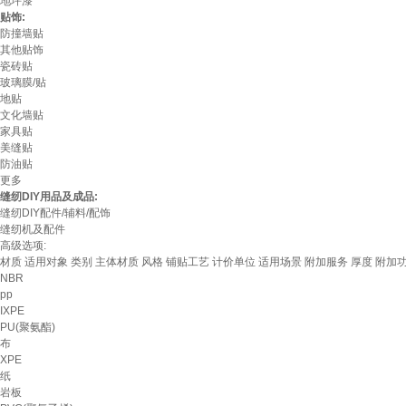
地坪漆
贴饰:
防撞墙贴
其他贴饰
瓷砖贴
玻璃膜/贴
地贴
文化墙贴
家具贴
美缝贴
防油贴
更多
缝纫DIY用品及成品:
缝纫DIY配件/辅料/配饰
缝纫机及配件
高级选项:
材质
适用对象
类别
主体材质
风格
铺贴工艺
计价单位
适用场景
附加服务
厚度
附加
NBR
pp
IXPE
PU(聚氨酯)
布
XPE
纸
岩板