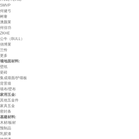
SMVP
何健弓
树奢
澳颜莱
何佳功
ZKHE
公牛（BULL）
俏博莱
兰怜
更多
墙地面材料:
壁纸
瓷砖
集成墙面/护墙板
背景墙
墙布/壁布
家用五金:
其他五金件
家具五金
密封条
基建材料:
木材/板材
预制品
乳胶漆