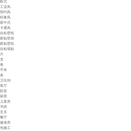
欧式
工业风
简约风
轻奢风
新中式
卡通风
自粘壁纸
胶贴壁画
胶贴壁纸
自粘墙贴
片
支
卷
平米
条
卫生间
客厅
卧室
厨房
儿童房
书房
玄关
餐厅
健身房
包施工