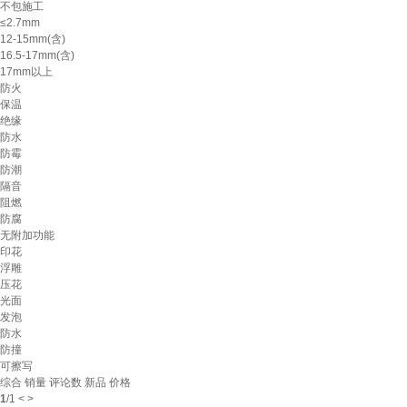
不包施工
≤2.7mm
12-15mm(含)
16.5-17mm(含)
17mm以上
防火
保温
绝缘
防水
防霉
防潮
隔音
阻燃
防腐
无附加功能
印花
浮雕
压花
光面
发泡
防水
防撞
可擦写
综合
销量
评论数
新品
价格
1
/
1
<
>