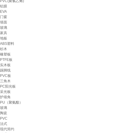
PVC(聚氯乙烯)
铝膜
EVA
门窗
墙面
玻璃
家具
地板
ABS塑料
杉木
橡塑板
PTFE板
实木板
踢脚线
PVC板
三角木
PC阳光板
采光板
护墙角
PU（聚氨酯）
玻璃
陶瓷
PVC
法式
现代简约