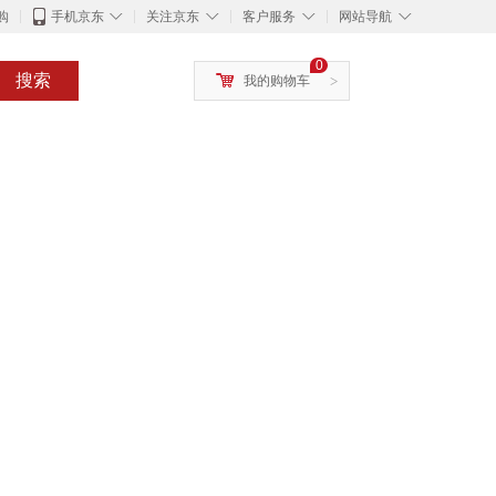
◇
◇
◇
◇
购
手机京东
关注京东
客户服务
网站导航
0
搜索
我的购物车
>