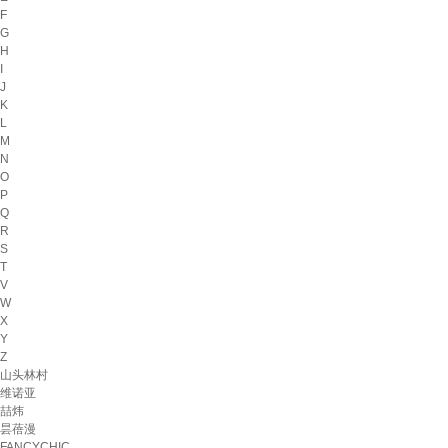
F
G
H
I
J
K
L
M
N
O
P
Q
R
S
T
V
W
X
Y
Z
山头林村
维诺亚
喆炜
昙蓓漫
FANCYCHIC