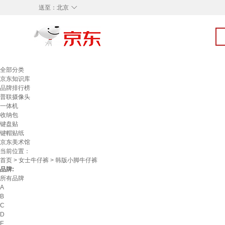
◇
送至：
北京
全部分类
京东知识库
品牌排行榜
普联摄像头
一体机
收纳包
键盘贴
键帽贴纸
京东美术馆
当前位置：
首页
>
女士牛仔裤
> 韩版小脚牛仔裤
品牌:
所有品牌
A
B
C
D
E