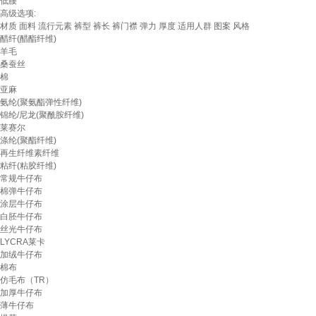
低腰
高级选项:
材质
面料
流行元素
裤型
裤长
裤门襟
弹力
厚度
适用人群
图案
风格
醋纤(醋酯纤维)
羊毛
桑蚕丝
棉
亚麻
氨纶(聚氨酯弹性纤维)
锦纶/尼龙(聚酰胺纤维)
莱赛尔
涤纶(聚酯纤维)
再生纤维素纤维
粘纤(粘胶纤维)
常规牛仔布
棉弹牛仔布
涂层牛仔布
白胚牛仔布
丝光牛仔布
LYCRA莱卡
加绒牛仔布
棉布
仿毛布（TR）
加厚牛仔布
薄牛仔布