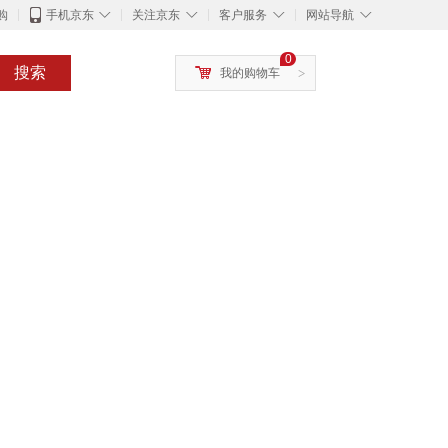
◇
◇
◇
◇
购
手机京东
关注京东
客户服务
网站导航
0
搜索
我的购物车
>