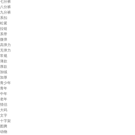
七分裤
八分裤
九分裤
系扣
松紧
拉链
系带
微弹
高弹力
无弹力
常规
薄款
厚款
加绒
加厚
青少年
青年
中年
老年
情侣
大码
文字
十字架
图腾
动物