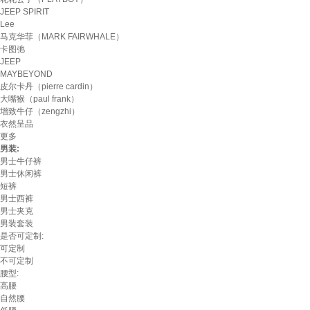
JEEP SPIRIT
Lee
马克华菲（MARK FAIRWHALE）
卡图弛
JEEP
MAYBEYOND
皮尔卡丹（pierre cardin）
大嘴猴（paul frank）
增致牛仔（zengzhi）
衣然呈品
更多
男装:
男士牛仔裤
男士休闲裤
短裤
男士西裤
男士夹克
男装套装
是否可定制:
可定制
不可定制
腰型:
高腰
自然腰