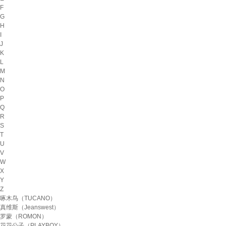
F
G
H
I
J
K
L
M
N
O
P
Q
R
S
T
U
V
W
X
Y
Z
啄木鸟（TUCANO）
真维斯（Jeanswest）
罗蒙（ROMON）
花花公子（PLAYBOY）