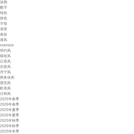
涂鸦
数字
纯色
拼色
字母
渐变
条纹
港风
oversize
简约风
嘻哈风
日系风
百搭风
丹宁风
商务休闲
朋克风
欧美风
日韩风
2025年春季
2026年春季
2025年夏季
2026年夏季
2025年秋季
2026年秋季
2025年冬季