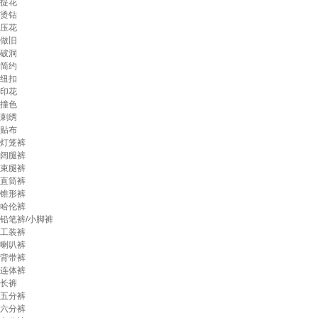
提花
烫钻
压花
做旧
破洞
简约
纽扣
印花
撞色
刺绣
贴布
灯笼裤
阔腿裤
束腿裤
直筒裤
锥形裤
哈伦裤
铅笔裤/小脚裤
工装裤
喇叭裤
背带裤
连体裤
长裤
五分裤
六分裤