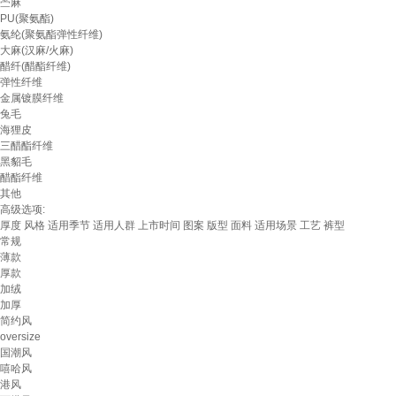
苎麻
PU(聚氨酯)
氨纶(聚氨酯弹性纤维)
大麻(汉麻/火麻)
醋纤(醋酯纤维)
弹性纤维
金属镀膜纤维
兔毛
海狸皮
三醋酯纤维
黑貂毛
醋酯纤维
其他
高级选项:
厚度
风格
适用季节
适用人群
上市时间
图案
版型
面料
适用场景
工艺
裤型
常规
薄款
厚款
加绒
加厚
简约风
oversize
国潮风
嘻哈风
港风