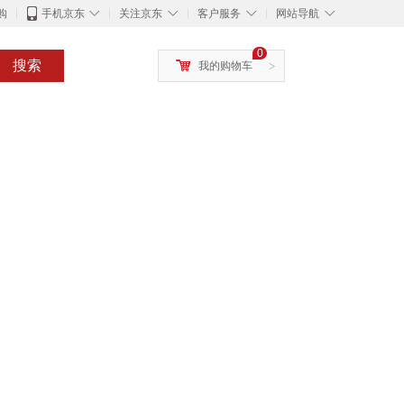
◇
◇
◇
◇
购
手机京东
关注京东
客户服务
网站导航
0
搜索
我的购物车
>