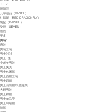
JEEP
恒源祥
凡客诚品（VANCL）
红蜻蜓（RED DRAGONFLY）
袋鼠（DAISHU）
柒牌（SEVEN）
雅鹿
更多
男装:
唐装
男装套装
男士衬衫
男士T恤
中老年男装
男士夹克
男士休闲裤
男士西服套装
男士西服
男士演出服/民族服装
大码男装
男士棉服
男士单马甲
男士羽绒服
短裤