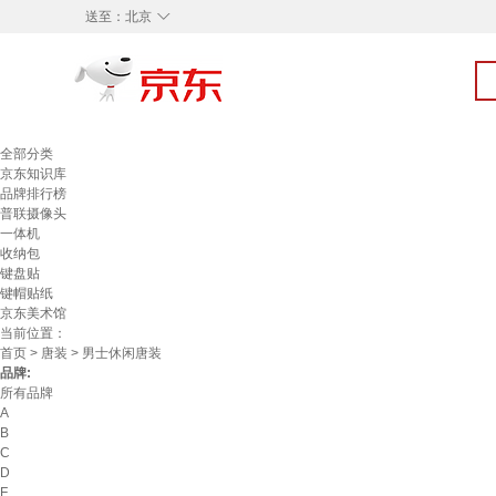
◇
送至：
北京
全部分类
京东知识库
品牌排行榜
普联摄像头
一体机
收纳包
键盘贴
键帽贴纸
京东美术馆
当前位置：
首页
>
唐装
> 男士休闲唐装
品牌:
所有品牌
A
B
C
D
F