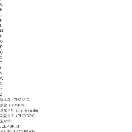
G
H
J
K
L
M
N
O
P
Q
S
T
U
V
W
X
Y
Z
啄木鸟（TUCANO）
罗蒙（ROMON）
皮尔卡丹（pierre cardin）
花花公子（PLAYBOY）
宝财羊
JEEP SPIRIT
老爷车（LAOYECHE）