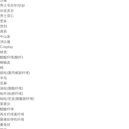
汉服
男士毛衣/针织衫
仿皮皮衣
男士背心
更多
类别:
唐装
中山装
演出服
Cosplay
材质:
醋酯纤维(醋纤)
蜥蜴皮
棉
腈纶(聚丙烯腈纤维)
羊毛
亚麻
涤纶(聚酯纤维)
粘纤(粘胶纤维)
锦纶/尼龙(聚酰胺纤维)
莱赛尔
醋酸纤维
再生纤维素纤维
聚烯烃弹性纤维
桑蚕丝