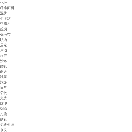
化纤
纤维面料
混纺
牛津纺
亚麻布
丝绸
棉毛布
职场
居家
运动
旅行
沙滩
婚礼
雨天
跳舞
旅游
日常
学校
免烫
胶印
刺绣
扎染
绣花
免烫处理
水洗