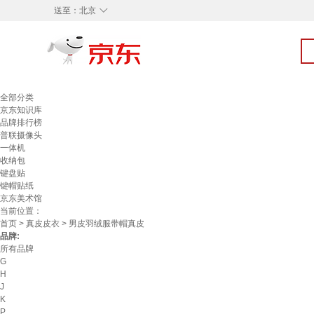
◇
送至：
北京
全部分类
京东知识库
品牌排行榜
普联摄像头
一体机
收纳包
键盘贴
键帽贴纸
京东美术馆
当前位置：
首页
>
真皮皮衣
> 男皮羽绒服带帽真皮
品牌:
所有品牌
G
H
J
K
P