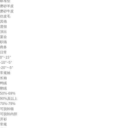
标准型
磨砂羊皮
磨砂牛皮
仿皮毛
其他
度假
演出
宴会
职场
商务
日常
0°~15°
-10°~5°
-20°~-5°
常规袖
长袖
鸭绒
鹅绒
50%-69%
90%及以上
70%-79%
可脱卸领
可脱卸内胆
开衫
常规