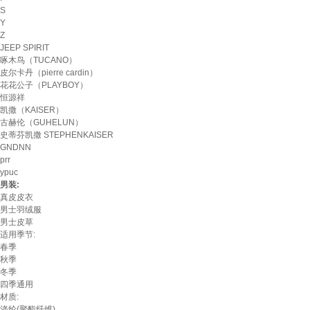
S
Y
Z
JEEP SPIRIT
啄木鸟（TUCANO）
皮尔卡丹（pierre cardin）
花花公子（PLAYBOY）
恒源祥
凯撒（KAISER）
古赫伦（GUHELUN）
史蒂芬凯撒 STEPHENKAISER
GNDNN
prr
ypuc
男装:
真皮皮衣
男士羽绒服
男士皮草
适用季节:
春季
秋季
冬季
四季通用
材质:
涤纶(聚酯纤维)