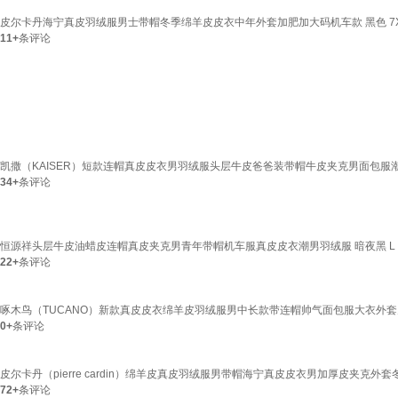
皮尔卡丹海宁真皮羽绒服男士带帽冬季绵羊皮皮衣中年外套加肥加大码机车款 黑色 7XL
11+
条评论
凯撒（KAISER）短款连帽真皮皮衣男羽绒服头层牛皮爸爸装带帽牛皮夹克男面包服潮 暗夜
34+
条评论
恒源祥头层牛皮油蜡皮连帽真皮夹克男青年带帽机车服真皮皮衣潮男羽绒服 暗夜黑 L 适合
22+
条评论
啄木鸟（TUCANO）新款真皮皮衣绵羊皮羽绒服男中长款带连帽帅气面包服大衣外套男装
0+
条评论
皮尔卡丹（pierre cardin）绵羊皮真皮羽绒服男带帽海宁真皮皮衣男加厚皮夹克外套冬季 
72+
条评论