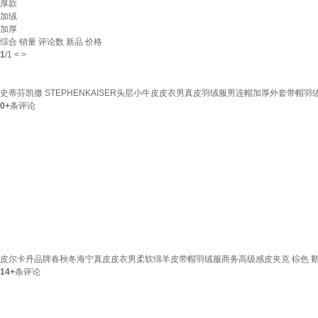
厚款
加绒
加厚
综合
销量
评论数
新品
价格
1
/
1
<
>
史蒂芬凯撒 STEPHENKAISER头层小牛皮皮衣男真皮羽绒服男连帽加厚外套带帽羽绒皮衣潮男
0+
条评论
皮尔卡丹品牌春秋冬海宁真皮皮衣男柔软绵羊皮带帽羽绒服商务高级感皮夹克 棕色 鹅绒内
14+
条评论