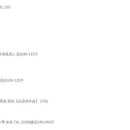
 210
黑 L 适合90-115斤
100-120斤
 黑色【头层绵羊皮】 170/L
灰色 7XL 210码建议240-260斤