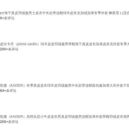
prr海宁真皮羽绒服男士皮衣中长款带连帽绵羊皮夹克加绒加厚冬季外套 阑夜黑 L(适合90
0+
条评论
皮尔卡丹（pierre cardin）绵羊皮皮羽绒服男带帽海宁真皮皮衣加厚皮夹克外套冬季大码 黑色
200+
条评论
凯撒（KAISER）冬季真皮皮衣绵羊皮羽绒服男中长款带连帽面包服加厚大衣外套干部 
64+
条评论
凯撒（KAISER）高档头层小牛皮皮衣男真皮羽绒服男连帽加厚外套带帽羽绒皮衣潮男 黑色 L 
200+
条评论