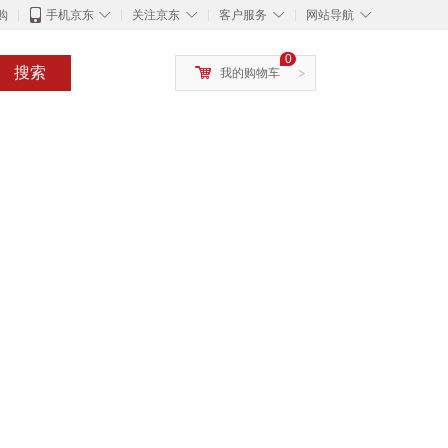
◇
◇
◇
◇
购
手机京东
关注京东
客户服务
网站导航
0
搜索
我的购物车
>