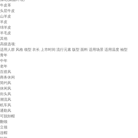
牛皮革
头层牛皮
山羊皮
羊皮
绵羊皮
羊毛皮
其他
高级选项:
适用人群
风格
领型
衣长
上市时间
流行元素
版型
面料
适用场景
适用温度
袖型
青年
中年
老年
百搭风
商务休闲
简约风
休闲风
街头风
潮流风
机车风
通勤风
可脱卸帽
翻领
立领
连帽