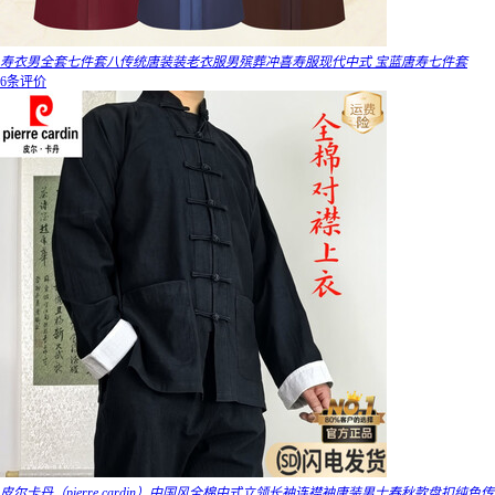
寿衣男全套七件套八传统唐装装老衣服男殡葬冲喜寿服现代中式 宝蓝唐寿七件套
6条评价
皮尔卡丹（pierre cardin）中国风全棉中式立领长袖连襟袖唐装男士春秋款盘扣纯色传