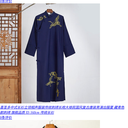
0条评价
喜圣多中式长衫立领相声服装传统刺绣长袍大褂民国风复古唐装男演出服夏 藏青色
鹤刺绣 旗舰品质 XS 160cm 传统长衫
0条评价