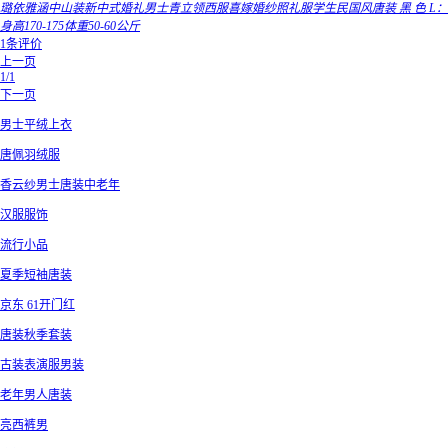
璐依雅涵中山装新中式婚礼男士青立领西服喜嫁婚纱照礼服学生民国风唐装 黑 色 L：
身高170-175体重50-60公斤
1条评价
上一页
1/1
下一页
男士平绒上衣
唐佩羽绒服
香云纱男士唐装中老年
汉服服饰
流行小品
夏季短袖唐装
京东 61开门红
唐装秋季套装
古装表演服男装
老年男人唐装
亮西裤男