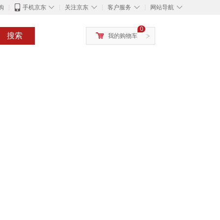
◇
◇
◇
◇
购
手机京东
关注京东
客户服务
网站导航
0
搜索
我的购物车
>