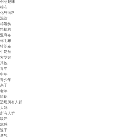
创意趣味
棉布
化纤面料
混纺
棉混纺
精梳棉
亚麻布
棉毛布
针织布
牛奶丝
索罗娜
其他
青年
中年
青少年
亲子
老年
情侣
适用所有人群
大码
所有人群
吸汗
凉感
速干
透气