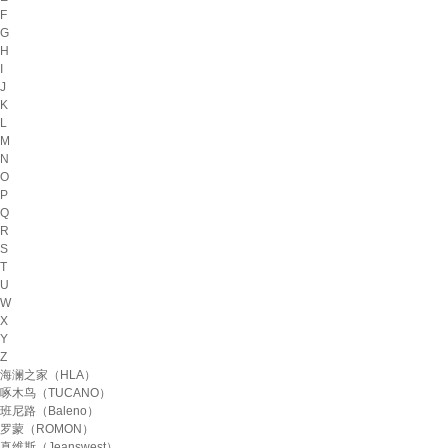
F
G
H
I
J
K
L
M
N
O
P
Q
R
S
T
U
W
X
Y
Z
海澜之家（HLA）
啄木鸟（TUCANO）
班尼路（Baleno）
罗蒙（ROMON）
真维斯（Jeanswest）