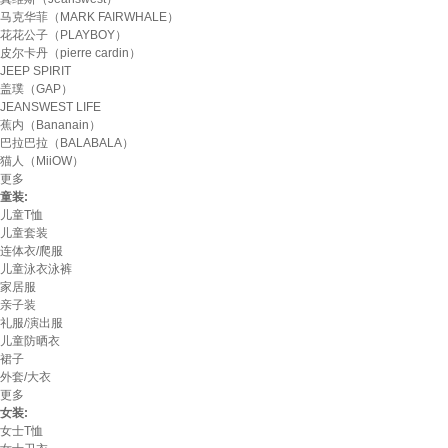
马克华菲（MARK FAIRWHALE）
花花公子（PLAYBOY）
皮尔卡丹（pierre cardin）
JEEP SPIRIT
盖璞（GAP）
JEANSWEST LIFE
蕉内（Bananain）
巴拉巴拉（BALABALA）
猫人（MiiOW）
更多
童装:
儿童T恤
儿童套装
连体衣/爬服
儿童泳衣泳裤
家居服
亲子装
礼服/演出服
儿童防晒衣
裙子
外套/大衣
更多
女装:
女士T恤