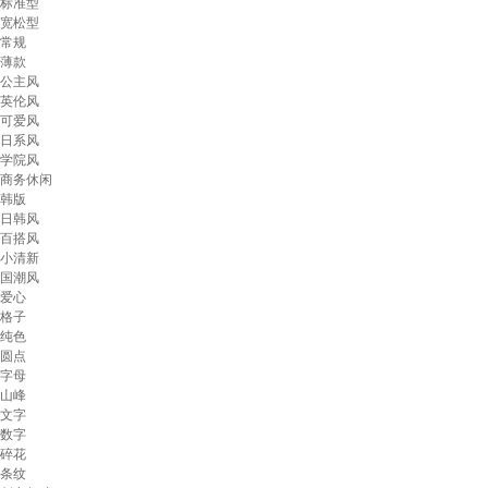
标准型
宽松型
常规
薄款
公主风
英伦风
可爱风
日系风
学院风
商务休闲
韩版
日韩风
百搭风
小清新
国潮风
爱心
格子
纯色
圆点
字母
山峰
文字
数字
碎花
条纹