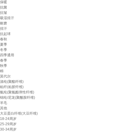
保暖
抗菌
抗皱
吸湿排汗
耐磨
排汗
抗起球
春秋
夏季
冬季
四季通用
春季
秋季
棉
莫代尔
涤纶(聚酯纤维)
粘纤(粘胶纤维)
氨纶(聚氨酯弹性纤维)
锦纶/尼龙(聚酰胺纤维)
羊毛
其他
大豆蛋白纤维(大豆纤维)
18-24周岁
25-29周岁
30-34周岁