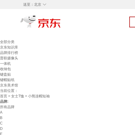
◇
送至：
北京
全部分类
京东知识库
品牌排行榜
普联摄像头
一体机
收纳包
键盘贴
键帽贴纸
京东美术馆
当前位置：
首页
>
女士T恤
> 小熊连帽短袖
品牌:
所有品牌
A
B
C
D
E