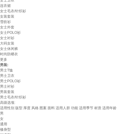
女士卫衣
连衣裙
女士毛衣/针织衫
女装套装
雪纺衫
女士外套
女士POLO衫
女士衬衫
大码女装
女士休闲裤
时尚防晒衣
更多
男装:
男士T恤
男士卫衣
男士POLO衫
男士衬衫
男装套装
男士毛衣/针织衫
高级选项:
适用性别
版型
厚度
风格
图案
面料
适用人群
功能
适用季节
材质
适用年龄
男
女
通用
修身型