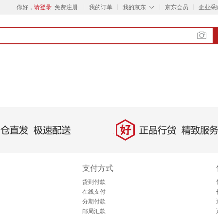
◇
你好，
请登录
免费注册
我的订单
我的京东
京东会员
企业采
好
直发，极速配送
正品行货，精致服务
支付方式
货到付款
在线支付
分期付款
邮局汇款