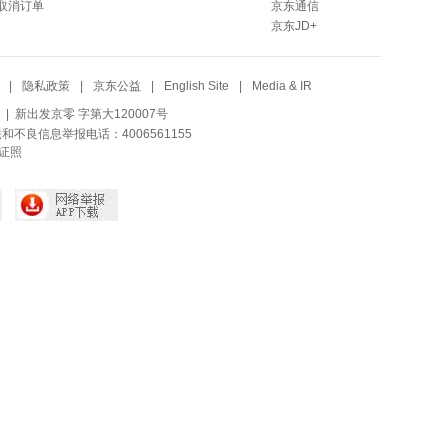
取消订单
京东通信
京东JD+
|
隐私政策
|
京东公益
|
English Site
|
Media & IR
| 新出发京零 字第大120007号
法和不良信息举报电话：4006561155
证照