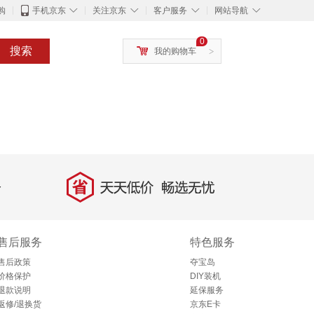
◇
◇
◇
◇
购
手机京东
关注京东
客户服务
网站导航
0
搜索
我的购物车
>
省
天天低价，畅选无忧
售后服务
特色服务
售后政策
夺宝岛
价格保护
DIY装机
退款说明
延保服务
返修/退换货
京东E卡