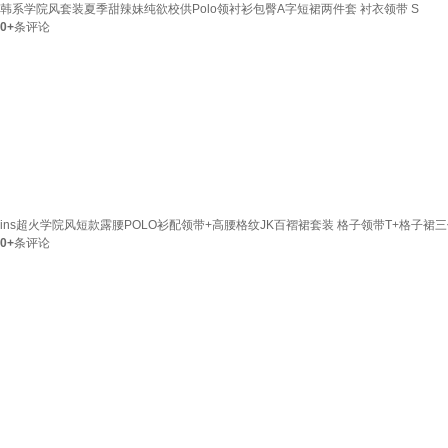
韩系学院风套装夏季甜辣妹纯欲校供Polo领衬衫包臀A字短裙两件套 衬衣领带 S
0+
条评论
ins超火学院风短款露腰POLO衫配领带+高腰格纹JK百褶裙套装 格子领带T+格子裙三
0+
条评论