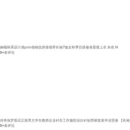
娴槐韩系设计感polo领格纹拼接领带长袖T恤女秋季百搭修身显瘦上衣 灰色 M
0+
条评论
传奇保罗面试正装男大学生教师企业衬衣工作服职业白衬衫西裤套装毕业照春 【长袖】男士
0+
条评论