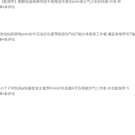
【配领带】酷酷哒超辣棒球选手显瘦连衣裙女polo领元气少女欲纯裙 白色 M
0+
条评论
加油站防静电polo衫中石油石化夏季能源加气站T恤分体套装工作服 藏蓝条领带兜T恤 S 16
0+
条评论
小个子学院风jk制服套装女夏季Polo衬衣高腰A字百褶裙洋气三件套 衬衣配领带 S
0+
条评论