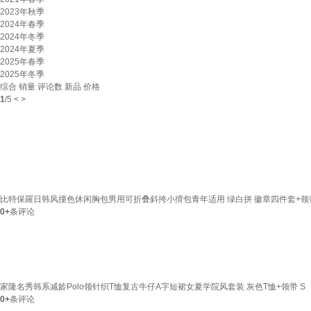
2023年秋季
2024年春季
2024年冬季
2024年夏季
2025年春季
2025年冬季
综合
销量
评论数
新品
价格
1
/
5
<
>
比特保羅日韩风撞色休闲胸包男用可折叠斜挎小揹包青年适用 绿白拼 徽章四件套+领
0+
条评论
家隆名秀韩系减龄Polo领针织T恤复古牛仔A字短裙女夏学院风套装 灰色T恤+领带 S
0+
条评论