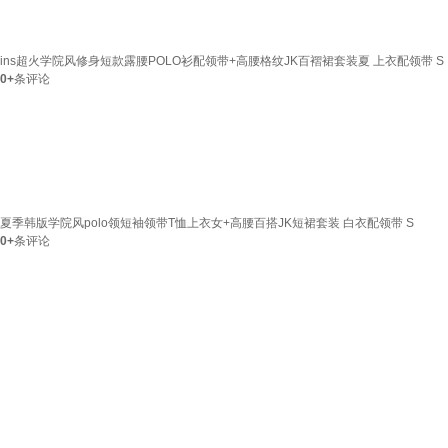
ins超火学院风修身短款露腰POLO衫配领带+高腰格纹JK百褶裙套装夏 上衣配领带 S
0+
条评论
夏季韩版学院风polo领短袖领带T恤上衣女+高腰百搭JK短裙套装 白衣配领带 S
0+
条评论