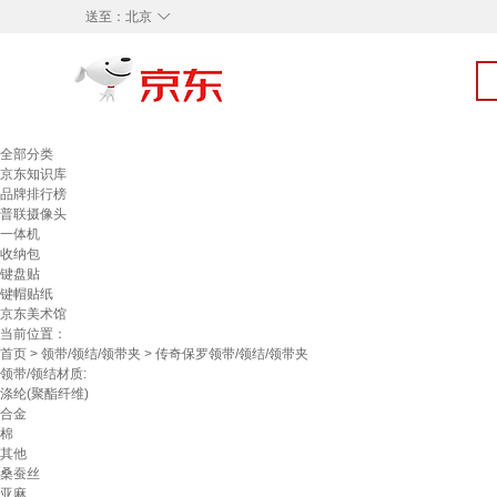
◇
送至：
北京
全部分类
京东知识库
品牌排行榜
普联摄像头
一体机
收纳包
键盘贴
键帽贴纸
京东美术馆
当前位置：
首页
>
领带/领结/领带夹
> 传奇保罗领带/领结/领带夹
领带/领结材质:
涤纶(聚酯纤维)
合金
棉
其他
桑蚕丝
亚麻