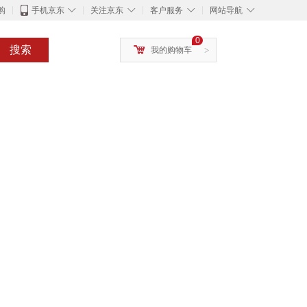
◇
◇
◇
◇
购
手机京东
关注京东
客户服务
网站导航
0
搜索
我的购物车
>