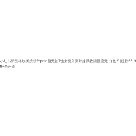
小红书新品格纹拼接领带polo领无袖T恤女夏外穿辣妹风收腰显瘦无 白色 S [建议65-9
0+
条评论