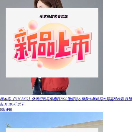
啄木鸟（TUCANO）休闲短款马甲春秋2026连帽背心新款中年妈妈大码宽松坎肩 铁锈
红 M 105斤以下
0条评价