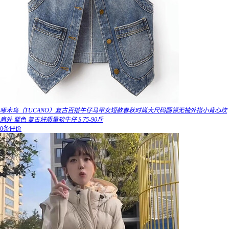
啄木鸟（TUCANO）复古百搭牛仔马甲女短款春秋时尚大尺码圆领无袖外搭小背心坎
肩外 蓝色 复古好质量软牛仔 S 75-90斤
0条评价