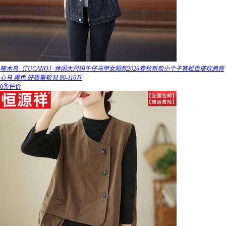
啄木鸟（TUCANO）休闲大尺码牛仔马甲女短款2026春秋新款小个子宽松百搭坎肩背
心马 黑色 好质量软 M 80-110斤
0条评价