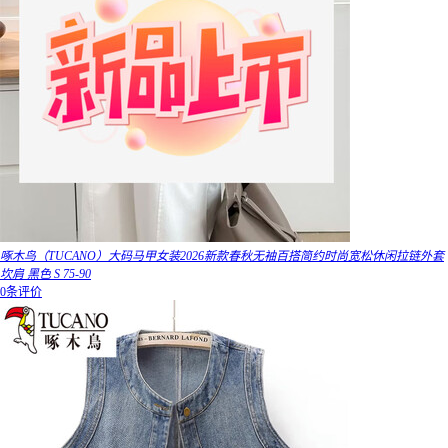
啄木鸟（TUCANO）大码马甲女装2026新款春秋无袖百搭简约时尚宽松休闲拉链外套
坎肩 黑色 S 75-90
0条评价