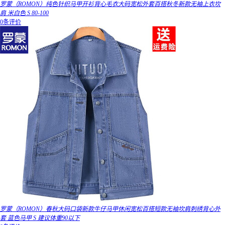
罗蒙（ROMON）纯色针织马甲开衫背心毛衣大码宽松外套百搭秋冬新款无袖上衣坎
肩 米白色 S 80-100
0条评价
罗蒙（ROMON）春秋大码口袋新款牛仔马甲休闲宽松百搭短款无袖坎肩刺绣背心外
套 蓝色马甲 S 建议体重90以下