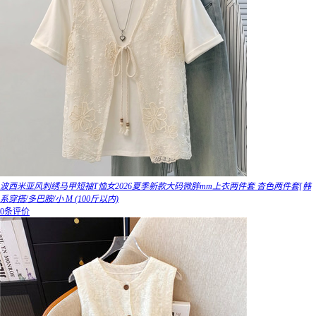
波西米亚风刺绣马甲短袖T恤女2026夏季新款大码微胖mm上衣两件套 杏色两件套[韩
系穿搭/多巴胺/小 M (100斤以内)
0条评价