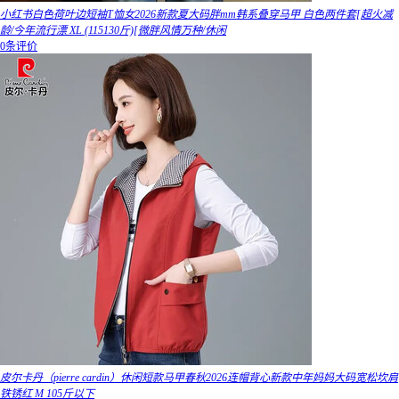
小红书白色荷叶边短袖T恤女2026新款夏大码胖mm韩系叠穿马甲 白色两件套[超火减
龄/今年流行漂 XL (115130斤)[微胖风情万种/休闲
0条评价
皮尔卡丹（pierre cardin）休闲短款马甲春秋2026连帽背心新款中年妈妈大码宽松坎肩
铁锈红 M 105斤以下