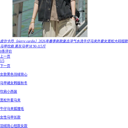
皮尔卡丹（pierre cardin）2026年春季新款复古洋气水洗牛仔马夹外套女宽松大码短款
马甲坎肩 黑灰马甲 M 90-115斤
0条评价
上一页
1/5
下一页
女款黑色羽绒背心
马甲裙女韩版秋冬
坎肩小西装
宽松外套马夹
牛仔马夹狐狸毛
女性马甲长款
羽绒背心短款女款