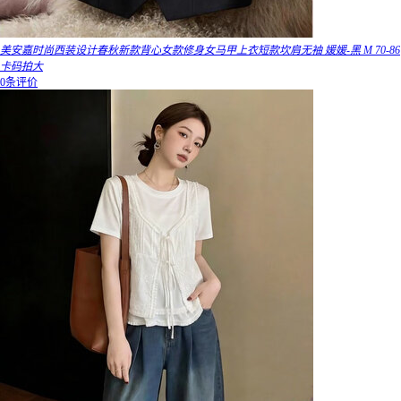
美安嘉时尚西装设计春秋新款背心女款修身女马甲上衣短款坎肩无袖 媛媛-黑 M 70-86
卡码拍大
0条评价