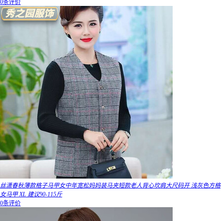
0条评价
丝潇春秋薄款格子马甲女中年宽松妈妈装马夹短款老人背心坎肩大尺码开 浅灰色方格
女马甲 XL 建议90-115斤
0条评价