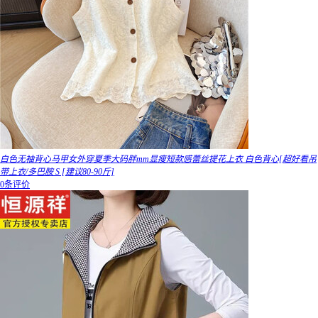
白色无袖背心马甲女外穿夏季大码胖mm显瘦短款感蕾丝提花上衣 白色背心[超好看吊
带上衣/多巴胺 S [建议80-90斤]
0条评价