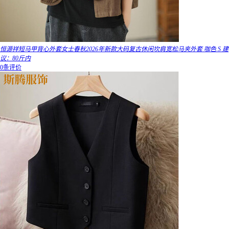
恒源祥短马甲背心外套女士春秋2026年新款大码复古休闲坎肩宽松马夹外套 咖色 S 建
议：80斤内
0条评价