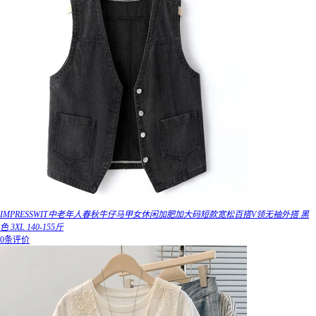
IMPRESSWIT中老年人春秋牛仔马甲女休闲加肥加大码短款宽松百搭V领无袖外搭 黑
色 3XL 140-155斤
0条评价