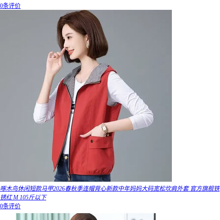
0条评价
啄木鸟休闲短款马甲2026春秋季连帽背心新款中年妈妈大码宽松坎肩外套 官方旗舰铁
锈红 M 105斤以下
0条评价