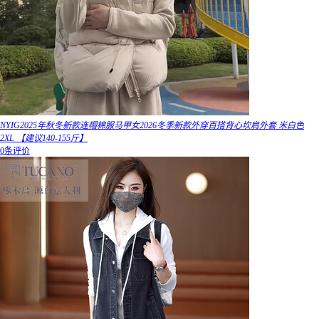
NYIG2025年秋冬新款连帽棉服马甲女2026冬季新款外穿百搭背心坎肩外套 米白色
2XL 【建议140-155斤】
0条评价