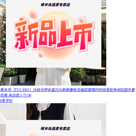
啄木鸟（TUCANO）大码马甲女装2026新款春秋无袖百搭简约时尚宽松休闲拉链外套
坎肩 米白色 S 75-90
0条评价