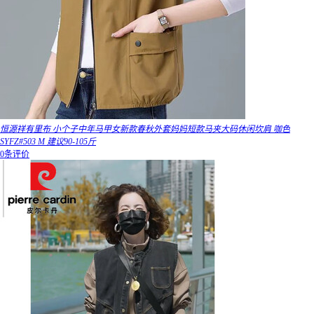
恒源祥有里布 小个子中年马甲女新款春秋外套妈妈短款马夹大码休闲坎肩 咖色
SYFZ#503 M 建议90-105斤
0条评价