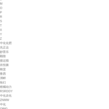
M
O
P
R
S
T
X
Y
Z
中化化肥
先正达
妙普乐
顾致
接运猫
肖恒旖
映棠
鲁西
溥畔
咏幻
柑橘动力
RSRDDY
中化农化
ZNMW
中化
OIMG