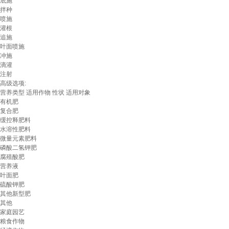
底施
拌种
喷施
灌根
追施
叶面喷施
冲施
滴灌
注射
高级选项:
营养类型
适用作物
性状
适用对象
有机肥
复合肥
缓控释肥料
水溶性肥料
微量元素肥料
磷酸二氢钾肥
腐殖酸肥
营养液
叶面肥
硫酸钾肥
其他新型肥
其他
家庭园艺
粮食作物