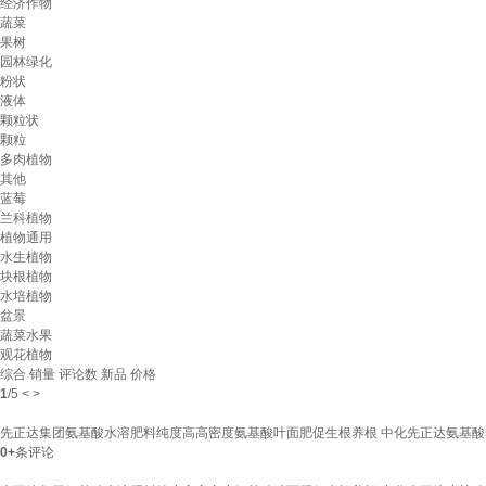
经济作物
蔬菜
果树
园林绿化
粉状
液体
颗粒状
颗粒
多肉植物
其他
蓝莓
兰科植物
植物通用
水生植物
块根植物
水培植物
盆景
蔬菜水果
观花植物
综合
销量
评论数
新品
价格
1
/
5
<
>
先正达集团氨基酸水溶肥料纯度高高密度氨基酸叶面肥促生根养根 中化先正达氨基酸5
0+
条评论