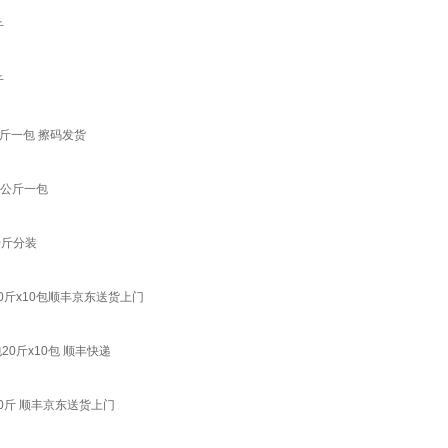
斤
斤
公斤一包 擦码发货
5公斤一包
0斤分装
斤x10包顺丰京东送货上门
0斤x10包 顺丰快递
0斤 顺丰京东送货上门