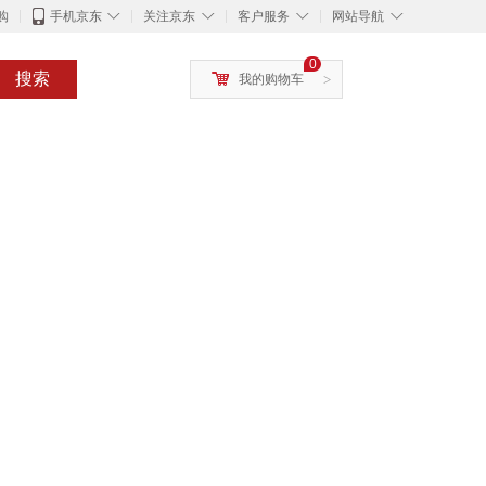
◇
◇
◇
◇
购
手机京东
关注京东
客户服务
网站导航
0
搜索
我的购物车
>