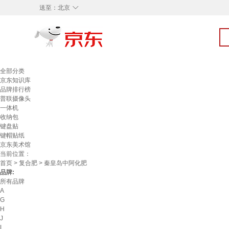
◇
送至：
北京
全部分类
京东知识库
品牌排行榜
普联摄像头
一体机
收纳包
键盘贴
键帽贴纸
京东美术馆
当前位置：
首页
>
复合肥
> 秦皇岛中阿化肥
品牌:
所有品牌
A
G
H
J
L