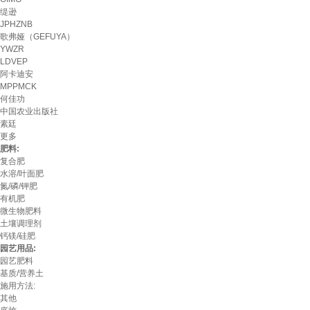
缇逊
JPHZNB
歌弗娅（GEFUYA）
YWZR
LDVEP
阿卡迪安
MPPMCK
何佳功
中国农业出版社
素廷
更多
肥料:
复合肥
水溶/叶面肥
氮/磷/钾肥
有机肥
微生物肥料
土壤调理剂
钙镁/硅肥
园艺用品:
园艺肥料
基质/营养土
施用方法:
其他