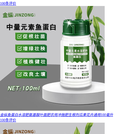
100条评价
金纵鱼蛋白水溶肥氨基酸叶面肥农用冲施肥生根剂瓜果花卉通用100毫升
100条评价