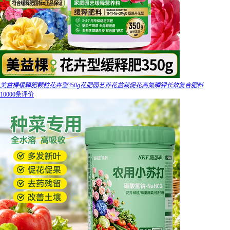
美益棵缓释肥颗粒花卉型350g花肥园艺养花盆栽促花高氮磷钾长效复合肥料
10000条评价