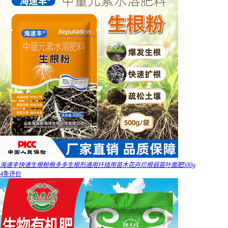
海速丰快速生根粉根多多生根剂通用扦插用苗木花卉烂根弱苗叶面肥500g
4条评价