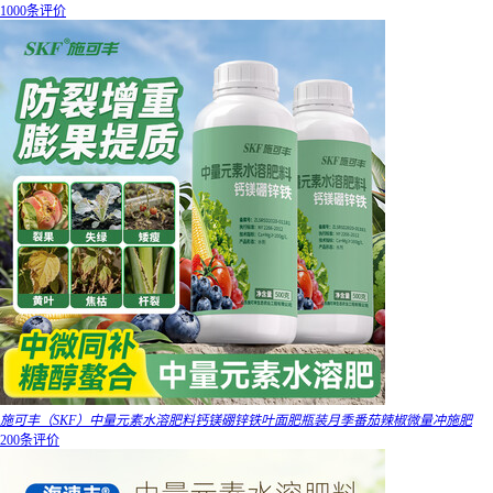
1000条评价
施可丰（SKF）中量元素水溶肥料钙镁硼锌铁叶面肥瓶装月季番茄辣椒微量冲施肥
200条评价