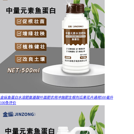
金纵鱼蛋白水溶肥氨基酸叶面肥农用冲施肥生根剂瓜果花卉通用500毫升
100条评价