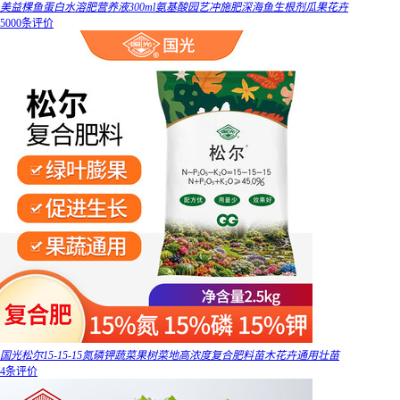
美益棵鱼蛋白水溶肥营养液300ml氨基酸园艺冲施肥深海鱼生根剂瓜果花卉
5000条评价
国光松尔15-15-15氮磷钾蔬菜果树菜地高浓度复合肥料苗木花卉通用壮苗
4条评价