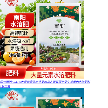
国光雨阳7-18-35大量元素溶高钾果树花卉蔬菜园艺促生根着色水溶肥料
2条评价