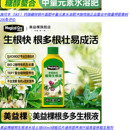
施可丰（SKF）钙镁硼锌铁叶面肥中量元素水溶肥冲施喷施正品螯合中微量钾肥果树
200条评价
美益棵植物生根液水培土培600ml绿植花卉通用营养液扦插育苗移栽生根剂