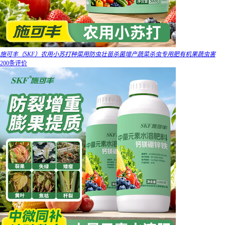
施可丰（SKF）农用小苏打种菜用防虫壮苗杀菌增产蔬菜杀虫专用肥有机果蔬虫害
200条评价