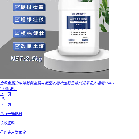
金纵鱼蛋白水溶肥氨基酸叶面肥农用冲施肥生根剂瓜果花卉通用2.5KG
100条评价
上一页
1/5
下一页
花飞一舞肥料
长效肥料
星巴克月饼预定