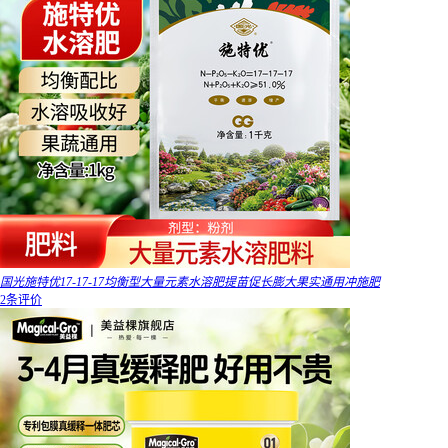
国光施特优17-17-17均衡型大量元素水溶肥提苗促长膨大果实通用冲施肥
2条评价