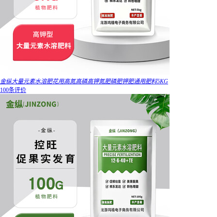
金纵大量元素水溶肥花用高氮高磷高钾氮肥磷肥钾肥通用肥料5KG
100条评价