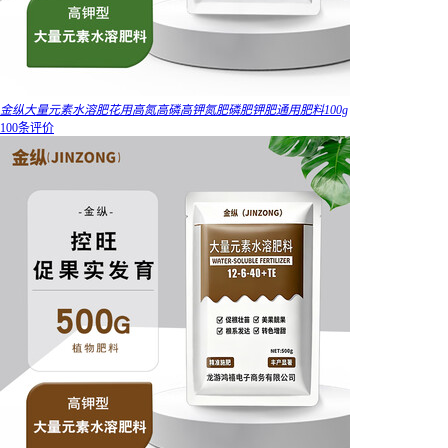
金纵大量元素水溶肥花用高氮高磷高钾氮肥磷肥钾肥通用肥料100g
100条评价