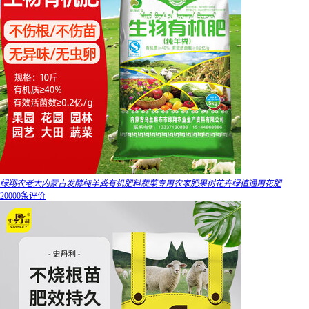
绿翔农老大内蒙古发酵纯羊粪有机肥料蔬菜专用农家肥果树花卉绿植通用花肥
20000条评价