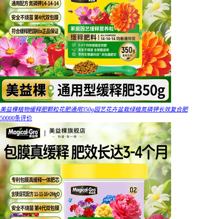
美益棵植物缓释肥颗粒花肥通用350g园艺花卉盆栽绿植氮磷钾长效复合肥
50000条评价