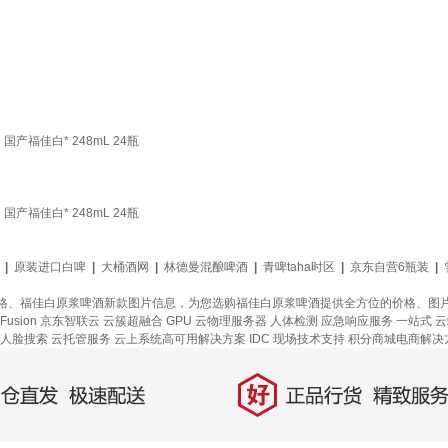
产福佳白* 248mL 24瓶
产福佳白* 248mL 24瓶
|
原装进口白啤
|
大桶酒网
|
林德曼混酿啤酒
|
青啤taha时区
|
京东自营6瓶装
|
格、福佳白原浆啤酒新款图片信息，为您选购福佳白原浆啤酒提供全方位的价格、图
Fusion
京东智联云
云簇超融合
GPU 云物理服务器
人体检测
应急响应服务
一站式
云
人脸搜索
云托管服务
云上系统高可用解决方案
IDC 现场技术支持
积分商城电商解决
好
直发，极速配送
正品行货，精致服务