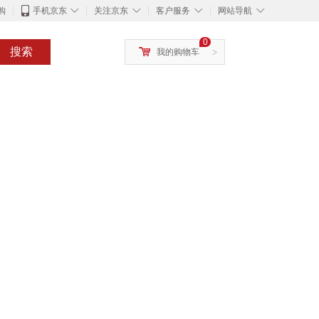
◇
◇
◇
◇
购
手机京东
关注京东
客户服务
网站导航
0
搜索
我的购物车
>