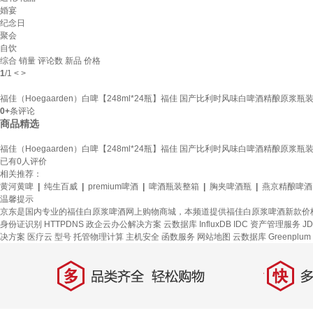
婚宴
纪念日
聚会
自饮
综合
销量
评论数
新品
价格
1
/
1
<
>
福佳（Hoegaarden）白啤【248ml*24瓶】福佳 国产比利时风味白啤酒精酿原浆瓶装 国
0+
条评论
商品精选
福佳（Hoegaarden）白啤【248ml*24瓶】福佳 国产比利时风味白啤酒精酿原浆瓶装 国
已有
0
人评价
相关推荐：
黄河黄啤
|
纯生百威
|
premium啤酒
|
啤酒瓶装整箱
|
胸夹啤酒瓶
|
燕京精酿啤酒
温馨提示
京东是国内专业的福佳白原浆啤酒网上购物商城，本频道提供福佳白原浆啤酒新款价
身份证识别
HTTPDNS
政企云办公解决方案
云数据库 InfluxDB
IDC 资产管理服务
JD
决方案
医疗云
型号
托管物理计算
主机安全
函数服务
网站地图
云数据库 Greenplum
多
快
品类齐全，轻松购物
多仓