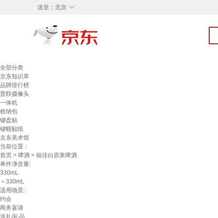
◇
送至：
北京
全部分类
京东知识库
品牌排行榜
普联摄像头
一体机
收纳包
键盘贴
键帽贴纸
京东美术馆
当前位置：
首页
>
啤酒
> 福佳白原浆啤酒
单件净含量:
330mL
＜330mL
适用场景:
约会
商务宴请
送礼/礼品