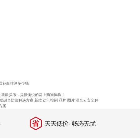
雪花白啤酒多少钱
片新款参考，提供愉悦的网上购物体验！
端融合防御解决方案
新款
访问控制
品牌
图片
混合云安全解
方案
省
天天低价，畅选无忧