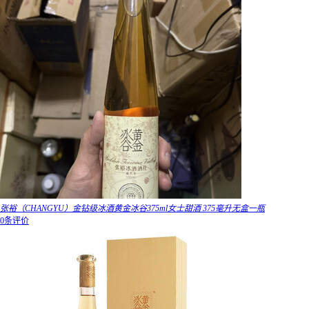
张裕（CHANGYU）金钻级冰酒黄金冰谷375ml女士甜酒 375毫升无盒一瓶
0条评价