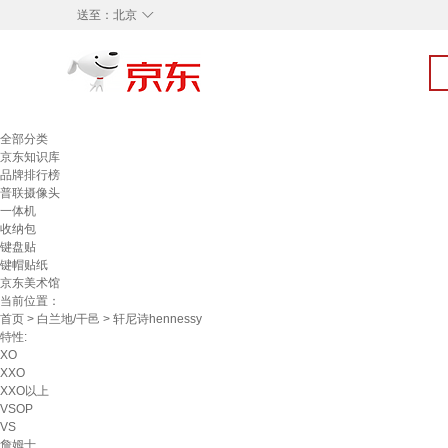
◇
送至：
北京
全部分类
京东知识库
品牌排行榜
普联摄像头
一体机
收纳包
键盘贴
键帽贴纸
京东美术馆
当前位置：
首页
>
白兰地/干邑
> 轩尼诗hennessy
特性:
XO
XXO
XXO以上
VSOP
VS
詹姆士