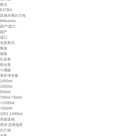
新点
EXTRA
其他水果白兰地
Millesime
国产/进口:
国产
进口
包装形式:
瓶装
箱装
礼盒装
组合装
小酒版
单件净含量:
1000ml
1500ml
500ml
700ml-750ml
>1500ml
<500ml
1001-1499mL
高级选项:
类别
适用场景
白兰地
干邑