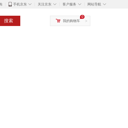
◇
◇
◇
◇
购
手机京东
关注京东
客户服务
网站导航
0
搜索
我的购物车
>