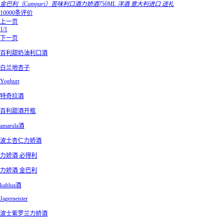
金巴利（Campari）苦味利口酒力娇酒750ML 洋酒 意大利进口 送礼
10000条评价
上一页
1/1
下一页
百利甜奶油利口酒
白兰地杏子
Yoghurt
特奇拉酒
百利甜酒开瓶
amarula酒
波士杏仁力娇酒
力娇酒 必得利
力娇酒 金巴利
kahlua酒
Jagerneister
波士紫罗兰力娇酒