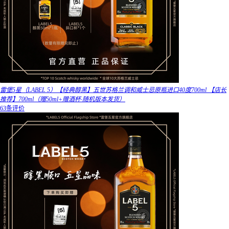
雷堡5星（LABEL 5）【经典醇黑】五世苏格兰调和威士忌原瓶进口40度700ml 【店长
推荐】700ml（赠50ml+赠酒杯·随机版本发货）
63条评价