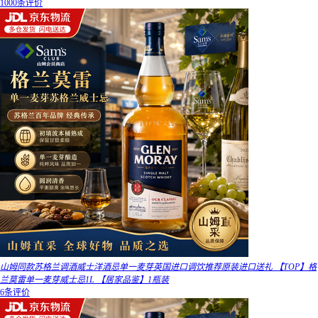
1000条评价
山姆同款苏格兰调酒威士洋酒忌单一麦芽英国进口调饮推荐原装进口送礼 【TOP】格
兰莫雷单一麦芽威士忌1L 【居家品鉴】1瓶装
6条评价