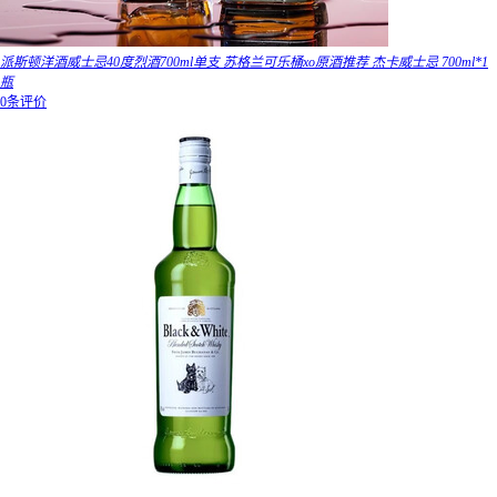
派斯顿洋酒威士忌40度烈酒700ml单支 苏格兰可乐桶xo原酒推荐 杰卡威士忌 700ml*1
瓶
0条评价