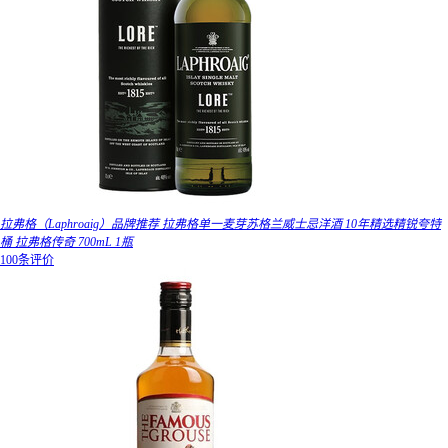
拉弗格（Laphroaig）品牌推荐 拉弗格单一麦芽苏格兰威士忌洋酒 10年精选精锐夸特
桶 拉弗格传奇 700mL 1瓶
100条评价