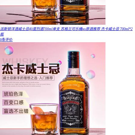
派斯顿洋酒威士忌40度烈酒700ml单支 苏格兰可乐桶xo原酒推荐 杰卡威士忌 700ml*2
瓶
0条评价