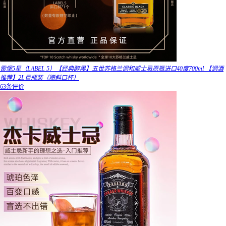
雷堡5星（LABEL 5）【经典醇黑】五世苏格兰调和威士忌原瓶进口40度700ml 【调酒
推荐】2L巨瓶装（赠斜口杯）
63条评价