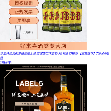
珍宝特选调配苏格兰威士忌 英国进口洋酒 RARE J&B 口粮酒 【囤货推荐】750ml 6瓶
装
29条评价