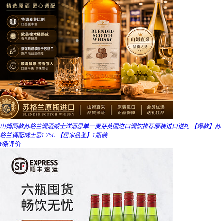
山姆同款苏格兰调酒威士洋酒忌单一麦芽英国进口调饮推荐原装进口送礼 【爆款】苏
格兰调配威士忌1.75L 【居家品鉴】1瓶装
6条评价