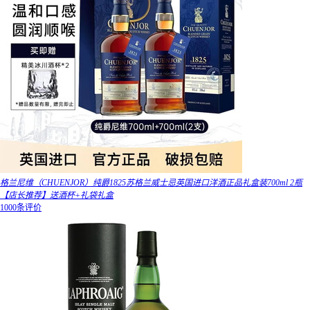
格兰尼维（CHUENJOR）纯爵1825苏格兰威士忌英国进口洋酒正品礼盒装700ml 2瓶
【店长推荐】送酒杯+礼袋礼盒
1000条评价