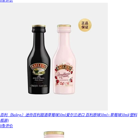
0条评价
百利（Baileys）迷你百利甜酒草莓味50ml爱尔兰进口 百利原味50ml+草莓味50ml(塑料
瓶装)
0条评价