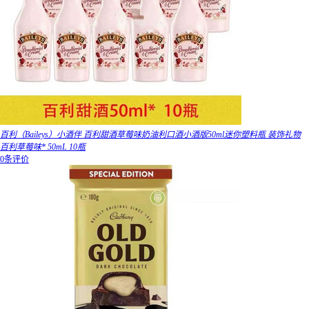
百利（Baileys）小酒伴 百利甜酒草莓味奶油利口酒小酒版50ml迷你塑料瓶 装饰礼物
百利草莓味* 50mL 10瓶
0条评价