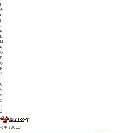
F
G
H
I
J
K
L
M
N
O
P
Q
R
S
T
U
V
W
X
Y
Z
公牛（BULL）