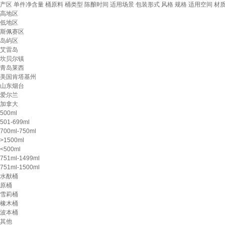
产区
单件净含量
桶原料
桶类型
陈酿时间
适用场景
包装形式
风格
规格
适用空间
材
高地区
低地区
斯佩赛区
岛屿区
艾雷岛
坎贝尔镇
青岛莱西
美国肯塔基州
山东烟台
爱尔兰
加拿大
500ml
501-699ml
700ml-750ml
>1500ml
<500ml
751ml-1499ml
751ml-1500ml
水猷桶
原桶
雪莉桶
橡木桶
波本桶
其他