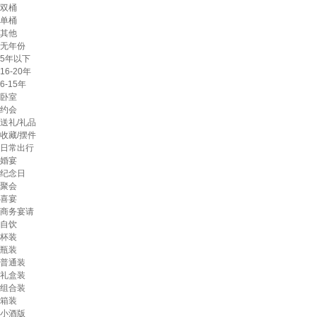
双桶
单桶
其他
无年份
5年以下
16-20年
6-15年
卧室
约会
送礼/礼品
收藏/摆件
日常出行
婚宴
纪念日
聚会
喜宴
商务宴请
自饮
杯装
瓶装
普通装
礼盒装
组合装
箱装
小酒版