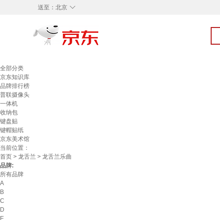
◇
送至：
北京
全部分类
京东知识库
品牌排行榜
普联摄像头
一体机
收纳包
键盘贴
键帽贴纸
京东美术馆
当前位置：
首页
>
龙舌兰
> 龙舌兰乐曲
品牌:
所有品牌
A
B
C
D
E