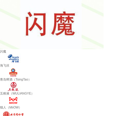
闪魔
海飞丝
青岛啤酒（TsingTao）
五粮液（WULIANGYE）
猫人（MiiOW）