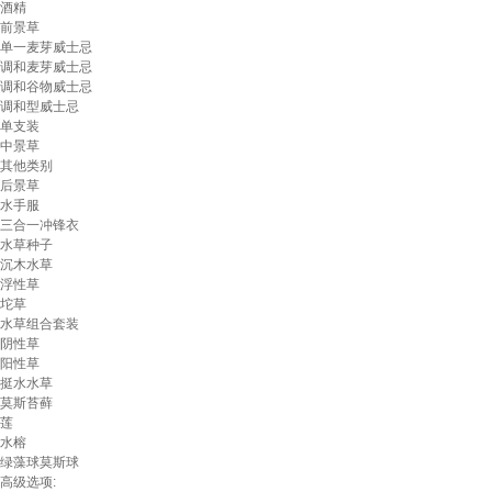
酒精
前景草
单一麦芽威士忌
调和麦芽威士忌
调和谷物威士忌
调和型威士忌
单支装
中景草
其他类别
后景草
水手服
三合一冲锋衣
水草种子
沉木水草
浮性草
坨草
水草组合套装
阴性草
阳性草
挺水水草
莫斯苔藓
莲
水榕
绿藻球莫斯球
高级选项: