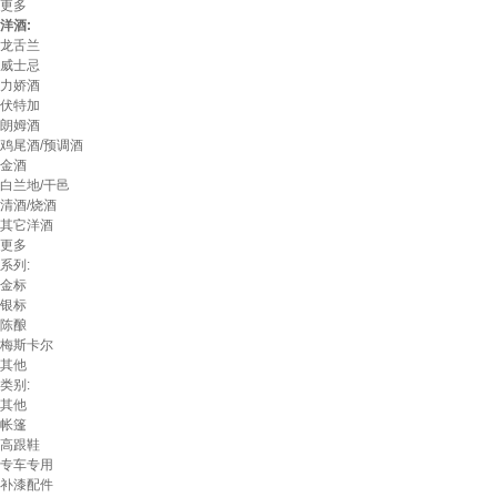
更多
洋酒:
龙舌兰
威士忌
力娇酒
伏特加
朗姆酒
鸡尾酒/预调酒
金酒
白兰地/干邑
清酒/烧酒
其它洋酒
更多
系列:
金标
银标
陈酿
梅斯卡尔
其他
类别:
其他
帐篷
高跟鞋
专车专用
补漆配件