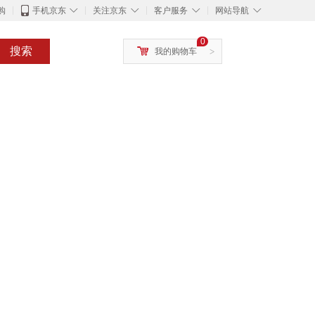
◇
◇
◇
◇
购
手机京东
关注京东
客户服务
网站导航
0
搜索
我的购物车
>