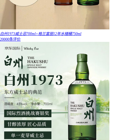
白州1973威士忌700ml+格兰富丽12年水楢桶750ml
20000条评价