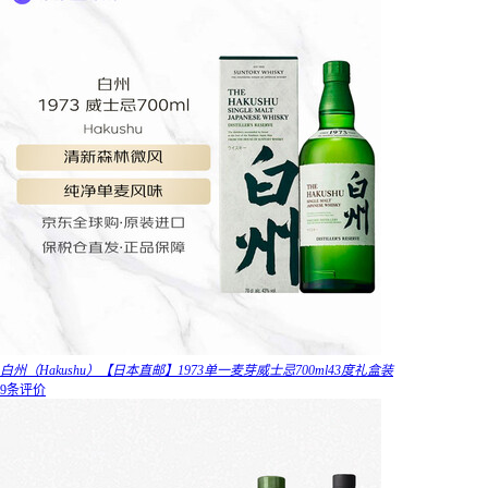
白州（Hakushu）【日本直邮】1973单一麦芽威士忌700ml43度礼盒装
9条评价