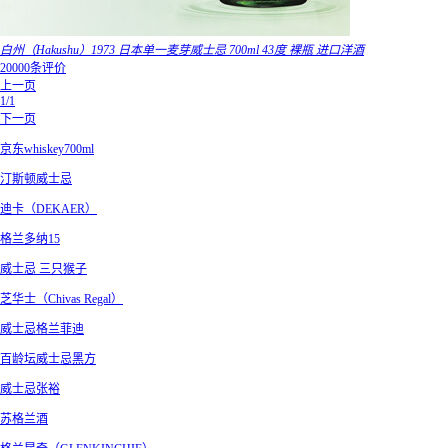
白州（Hakushu）1973 日本单一麦芽威士忌 700ml 43度 裸瓶 进口洋酒
20000条评价
上一页
1/1
下一页
京东whiskey700ml
汀斯顿威士忌
迪卡（DEKAER）
格兰多纳15
威士忌 三只猴子
芝华士（Chivas Regal）
威士忌格兰菲迪
百龄坛威士忌黑方
威士忌张裕
苏格兰酒