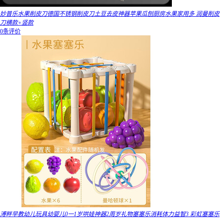
妙普乐水果削皮刀德国不锈钢削皮刀土豆去皮神器苹果瓜刨厨房水果家用多 润曼削皮
刀横款+竖款
0条评价
溥畔早教幼儿玩具幼婴儿0一1岁哄娃神器2周岁礼物塞塞乐消耗体力益智3 彩虹塞塞乐