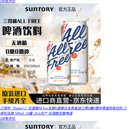
100条评价
三得利（Suntory）无酒精All free无醇0酒精日本原装进口零0糖0嘌呤啤酒风味饮料 三
得利无醇 500mL 24罐 -26.4月产 无酒精无醇啤酒
200条评价