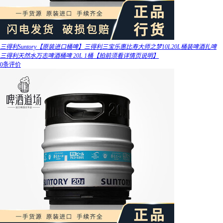
三得利Suntory【原装进口桶啤】三得利三宝乐惠比寿大师之梦10L20L桶装啤酒扎啤
三得利天然水万志啤酒桶啤 20L 1桶【拍前须看详情页说明】
0条评价