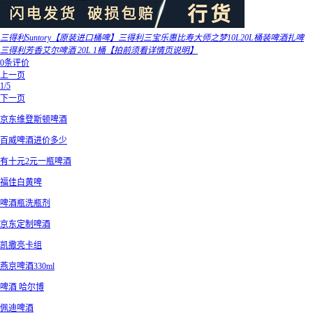
三得利Suntory【原装进口桶啤】三得利三宝乐惠比寿大师之梦10L20L桶装啤酒扎啤
三得利芳香艾尔啤酒 20L 1桶【拍前须看详情页说明】
0条评价
上一页
1/5
下一页
京东维登斯顿啤酒
百威啤酒进价多少
有十元2元一瓶啤酒
福佳白黄啤
啤酒瓶洗瓶剂
京东定制啤酒
凯撒亮卡组
燕京啤酒330ml
啤酒 哈尔博
佩迪啤酒