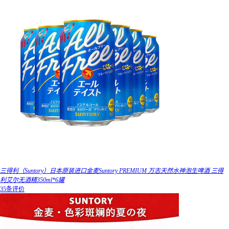
三得利（Suntory）日本原装进口金麦Suntory PREMIUM 万志天然水神泡生啤酒 三得
利艾尔无酒精350ml*6罐
35条评价