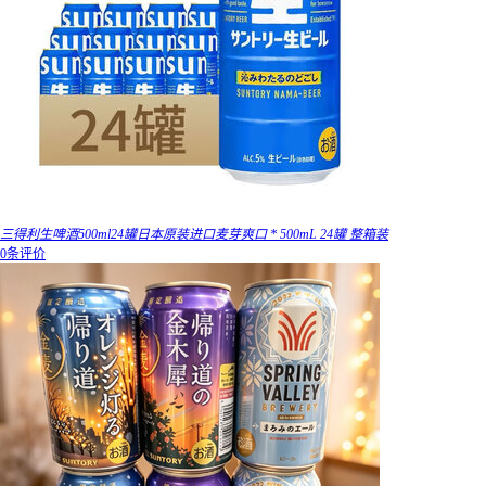
三得利生啤酒500ml24罐日本原装进口麦芽爽口 * 500mL 24罐 整箱装
0条评价