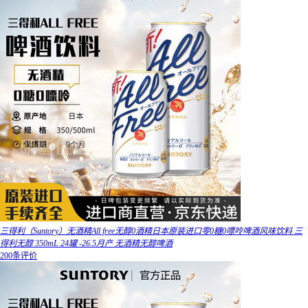
三得利（Suntory）无酒精All free无醇0酒精日本原装进口零0糖0嘌呤啤酒风味饮料 三
得利无醇 350mL 24罐 -26.5月产 无酒精无醇啤酒
200条评价