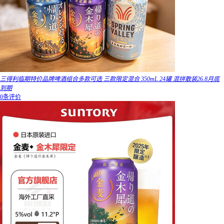
三得利临期特价品牌啤酒组合多款可选 三款限定混合 350mL 24罐 混拼散装26.8月底
到期
0条评价