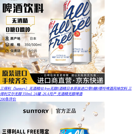
三得利（Suntory）无酒精All free无醇0酒精日本原装进口零0糖0嘌呤啤酒风味饮料 三
得利艾尔无醇 350mL 24罐 -26.4月产 无酒精无醇啤酒
200条评价