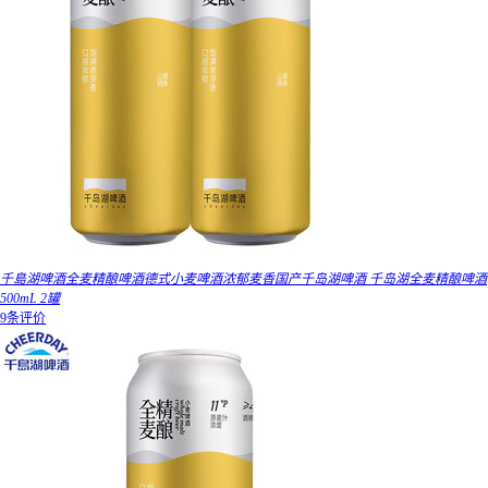
千島湖啤酒全麦精酿啤酒德式小麦啤酒浓郁麦香国产千岛湖啤酒 千岛湖全麦精酿啤酒
500mL 2罐
9条评价